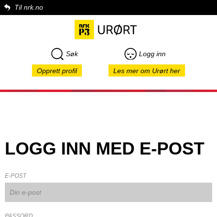
Til nrk.no
Søk
Logg inn
Opprett profil
Les mer om Urørt her
LOGG INN MED E-POST
E-POST
PASSORD