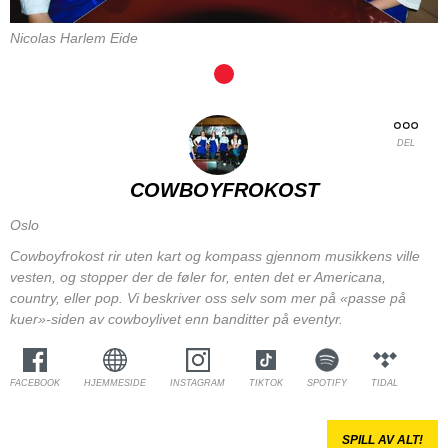
Nicolas Harlem Eide
DEL
COWBOYFROKOST
Oslo
Cowboyfrokost rir uten kart og kompass gjennom musikkens ville
vesten, og stopper der de føler for, enten det er Americana,
country, eller pop. Vi beskriver oss selv som mer på «passe på
kuer»-siden av cowboylivet enn banditter på eventyr.
FACEBOOK
HJEMMESIDE
INSTAGRAM
TIKTOK
SPOTIFY
TIDAL
SPILL AV ALT!