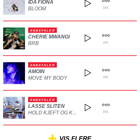
IDA FIONA
BLOOM
DEL
ANBEFALER
CHERIE MWANGI
BRB
DEL
ANBEFALER
AMOIN
MOVE MY BODY
DEL
ANBEFALER
LASSE SLITEN
HOLD KJEFT OG KYSS MEG
DEL
VIS FLERE