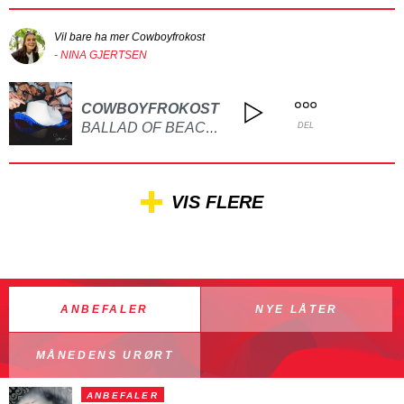
Vil bare ha mer Cowboyfrokost
- NINA GJERTSEN
COWBOYFROKOST
BALLAD OF BEACON HILL
DEL
VIS FLERE
ANBEFALER
NYE LÅTER
MÅNEDENS URØRT
ANBEFALER