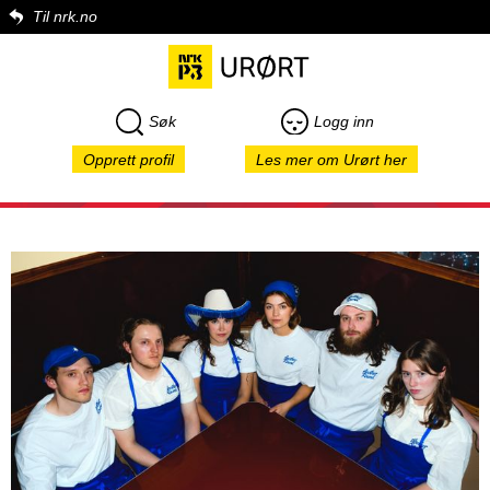
Til nrk.no
Søk
Logg inn
Opprett profil
Les mer om Urørt her