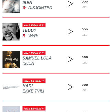
IBEN
DISJOINTED
DEL
ANBEFALER
TEDDY
WWE
DEL
ANBEFALER
SAMUEL LOLA
IGJEN
DEL
ANBEFALER
HADI
EKKE TVIL!
DEL
ANBEFALER