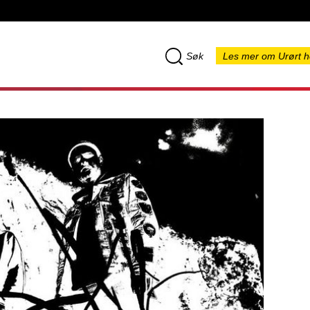
Søk
Les mer om Urørt h