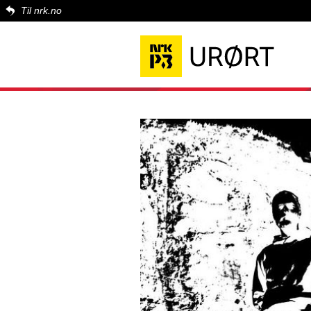
Til nrk.no