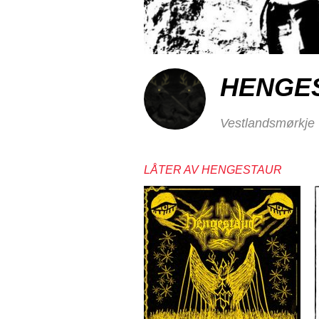
HENGE
Vestlandsmørkje
LÅTER AV HENGESTAUR