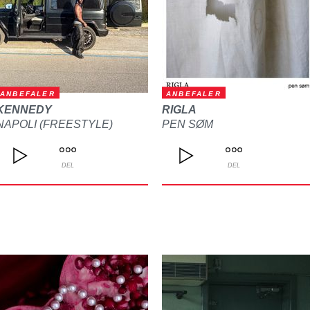
ANBEFALER
ANBEFALER
KENNEDY
RIGLA
NAPOLI (FREESTYLE)
PEN SØM
DEL
DEL