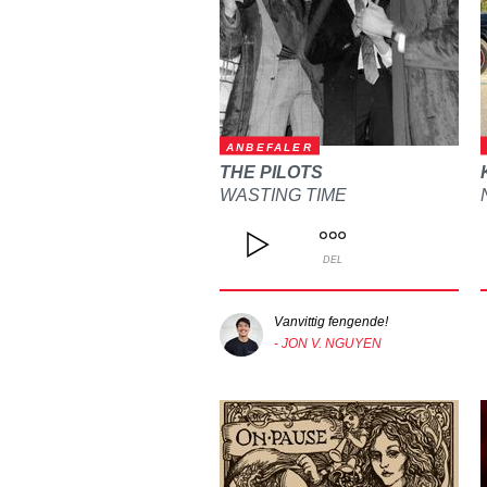
ANBEFALER
THE PILOTS
WASTING TIME
DEL
Vanvittig fengende!
- JON V. NGUYEN