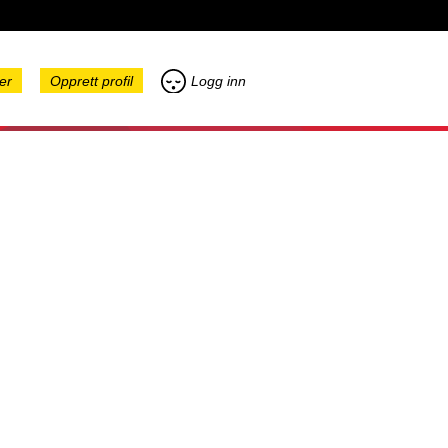
er
Opprett profil
Logg inn