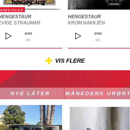
ANBEFALER
HENGESTAUR
HENGESTAUR
EVIGE STRAUMAR
KROM NAKKJEN
DEL
DEL
VIS FLERE
NYE LÅTER
MÅNEDENS URØR