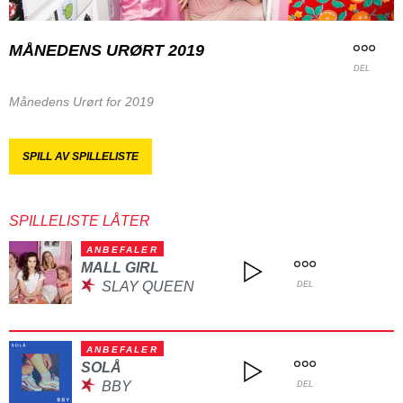
MÅNEDENS URØRT 2019
DEL
Månedens Urørt for 2019
SPILL AV SPILLELISTE
SPILLELISTE LÅTER
ANBEFALER
MALL GIRL
SLAY QUEEN
DEL
ANBEFALER
SOLÅ
BBY
DEL