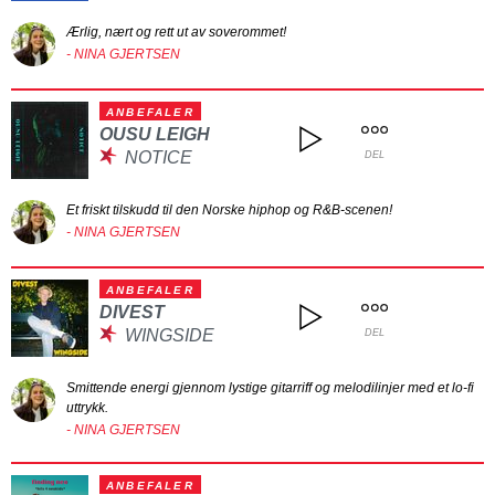
Ærlig, nært og rett ut av soverommet!
- NINA GJERTSEN
ANBEFALER
OUSU LEIGH
NOTICE
DEL
Et friskt tilskudd til den Norske hiphop og R&B-scenen!
- NINA GJERTSEN
ANBEFALER
DIVEST
WINGSIDE
DEL
Smittende energi gjennom lystige gitarriff og melodilinjer med et lo-fi
uttrykk.
- NINA GJERTSEN
ANBEFALER