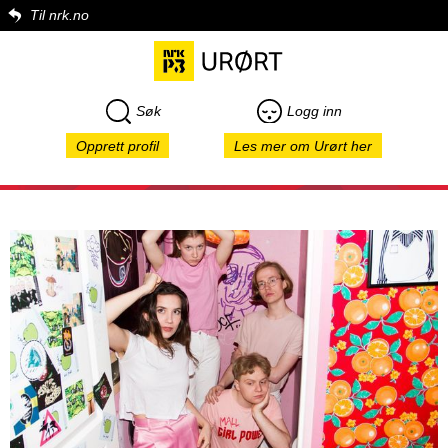
Til nrk.no
Søk
Logg inn
Opprett profil
Les mer om Urørt her