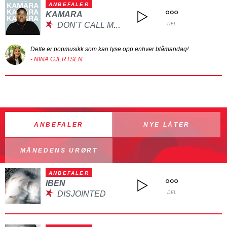
ANBEFALER
KAMARA
DON'T CALL MY NAME
DEL
Dette er popmusikk som kan lyse opp enhver blåmandag!
- NINA GJERTSEN
ANBEFALER
NYE LÅTER
MÅNEDENS URØRT
ANBEFALER
IBEN
DISJOINTED
DEL