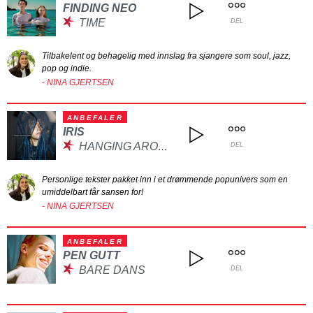
FINDING NEO
TIME
DEL
Tilbakelent og behagelig med innslag fra sjangere som soul, jazz,
pop og indie.
- NINA GJERTSEN
ANBEFALER
IRIS
HANGING AROUND YOU/CRACKERS
DEL
Personlige tekster pakket inn i et drømmende popunivers som en
umiddelbart får sansen for!
- NINA GJERTSEN
ANBEFALER
PEN GUTT
BARE DANS
DEL