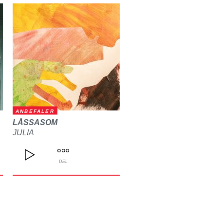
ANBEFALER
LÅSSASOM
JULIA
DEL