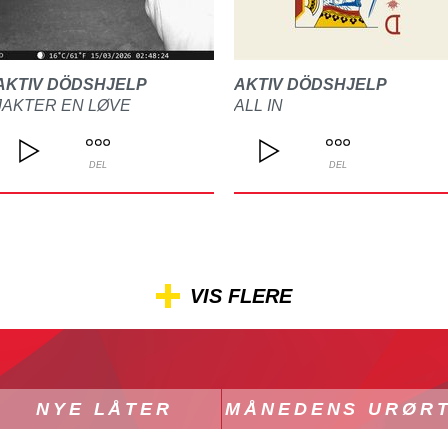
AKTIV DÖDSHJELP
AKTIV DÖDSHJELP
JAKTER EN LØVE
ALL IN
DEL
DEL
VIS FLERE
NYE LÅTER
MÅNEDENS URØR