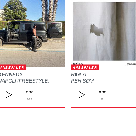
ANBEFALER
ANBEFALER
KENNEDY
RIGLA
NAPOLI (FREESTYLE)
PEN SØM
DEL
DEL