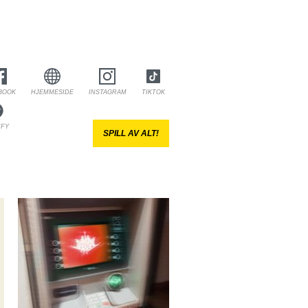
BOOK
HJEMMESIDE
INSTAGRAM
TIKTOK
IFY
SPILL AV ALT!