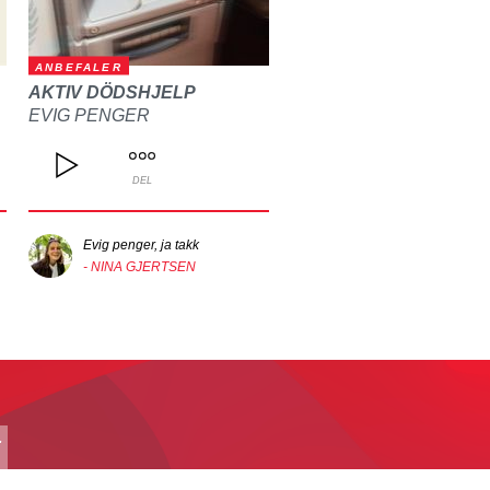
ANBEFALER
AKTIV DÖDSHJELP
EVIG PENGER
DEL
Evig penger, ja takk
- NINA GJERTSEN
T