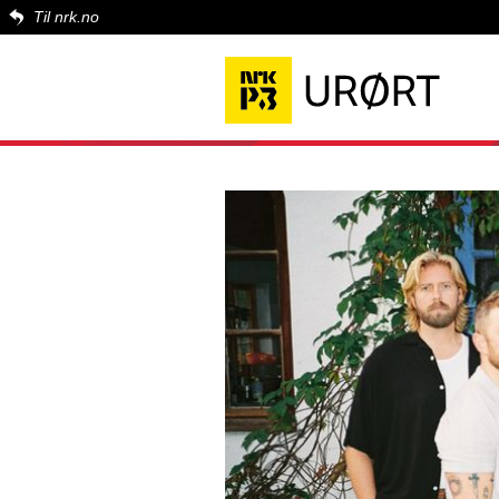
Til nrk.no