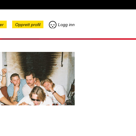
er
Opprett profil
Logg inn