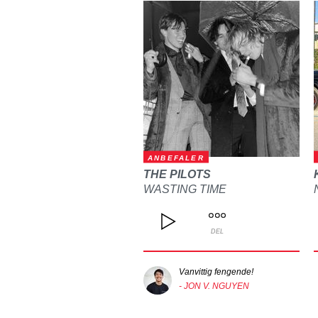
ANBEFALER
THE PILOTS
WASTING TIME
DEL
Vanvittig fengende!
- JON V. NGUYEN