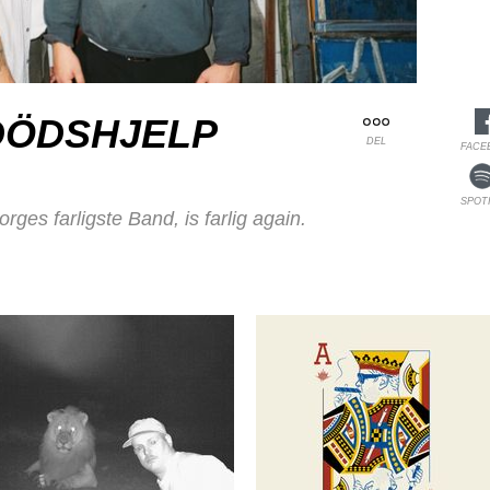
DÖDSHJELP
DEL
FACE
SPOT
ges farligste Band, is farlig again.