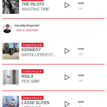
THE PILOTS
WASTING TIME
DEL
Vanvittig fengende!
- JON V. NGUYEN
ANBEFALER
KENNEDY
NAPOLI (FREESTYLE)
DEL
ANBEFALER
RIGLA
PEN SØM
DEL
ANBEFALER
LASSE SLITEN