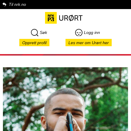
Til nrk.no
Søk
Logg inn
Opprett profil
Les mer om Urørt her