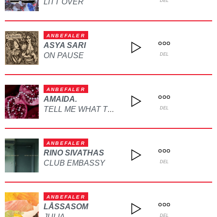
LITT OVER
DEL
ANBEFALER
ASYA SARI
ON PAUSE
DEL
ANBEFALER
AMAIDA.
TELL ME WHAT TO DO
DEL
ANBEFALER
RINO SIVATHAS
CLUB EMBASSY
DEL
ANBEFALER
LÅSSASOM
JULIA
DEL