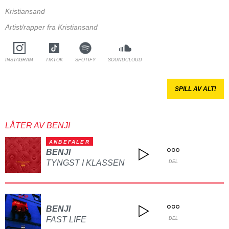
Kristiansand
Artist/rapper fra Kristiansand
INSTAGRAM
TIKTOK
SPOTIFY
SOUNDCLOUD
SPILL AV ALT!
LÅTER AV BENJI
ANBEFALER
BENJI
TYNGST I KLASSEN
DEL
BENJI
FAST LIFE
DEL