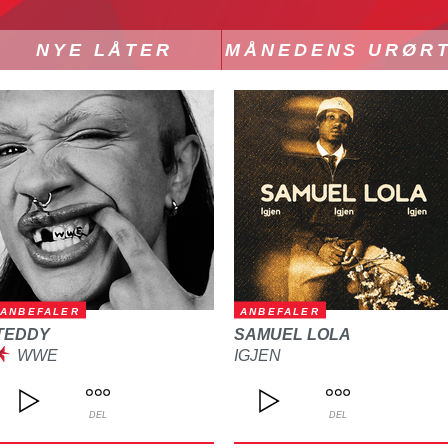
NYE LÅTER
MÅNEDENS URØR
ANBEFALER
ANBEFALER
TEDDY
SAMUEL LOLA
WWE
IGJEN
DEL
DEL