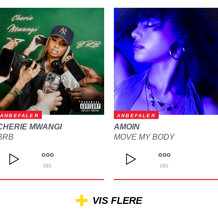
ANBEFALER
ANBEFALER
CHERIE MWANGI
AMOIN
BRB
MOVE MY BODY
DEL
DEL
VIS FLERE