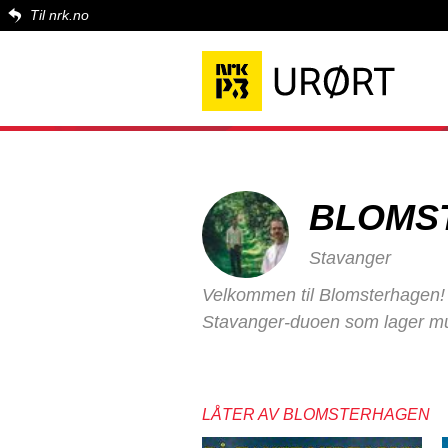
Til nrk.no
BLOMS
Stavanger
Velkommen til Blomsterhagen!
Stavanger-duoen som lager mus
LÅTER AV BLOMSTERHAGEN