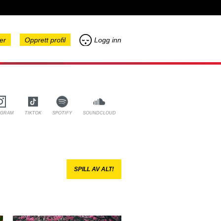
er
Opprett profil
Logg inn
AGRAM
TIKTOK
SPOTIFY
SOUNDCLOUD
SPILL AV ALT!