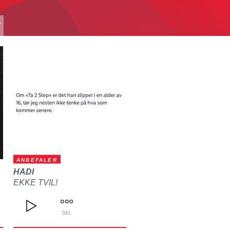
T
ANBEFALER
HADI
EKKE TVIL!
DEL