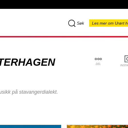
Søk
Les mer om Urørt h
TERHAGEN
DEL
INST
ikk på stavangerdialekt.