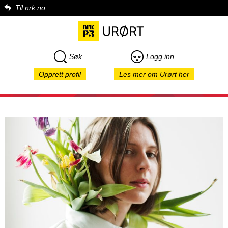
Til nrk.no
Søk
Logg inn
Opprett profil
Les mer om Urørt her