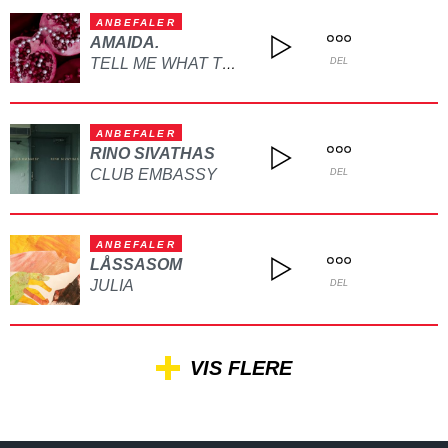
ANBEFALER
AMAIDA.
TELL ME WHAT TO DO
DEL
ANBEFALER
RINO SIVATHAS
CLUB EMBASSY
DEL
ANBEFALER
LÅSSASOM
JULIA
DEL
VIS FLERE