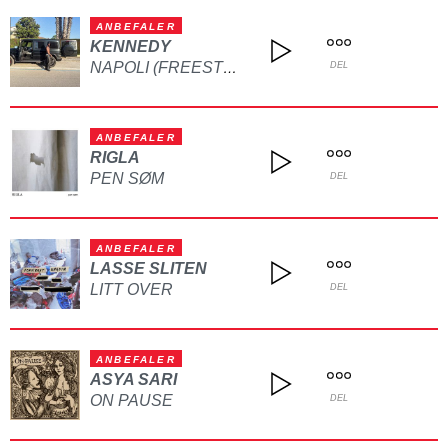
ANBEFALER
KENNEDY
NAPOLI (FREESTYLE)
DEL
ANBEFALER
RIGLA
PEN SØM
DEL
ANBEFALER
LASSE SLITEN
LITT OVER
DEL
ANBEFALER
ASYA SARI
ON PAUSE
DEL