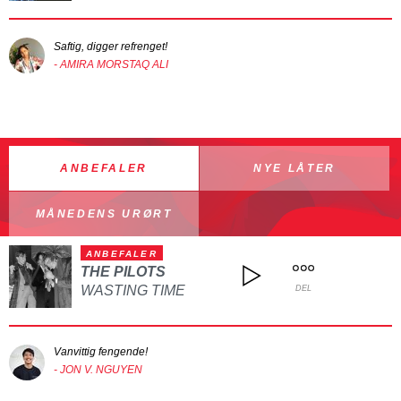
Saftig, digger refrenget!
- AMIRA MORSTAQ ALI
ANBEFALER
NYE LÅTER
MÅNEDENS URØRT
ANBEFALER
THE PILOTS
WASTING TIME
DEL
Vanvittig fengende!
- JON V. NGUYEN