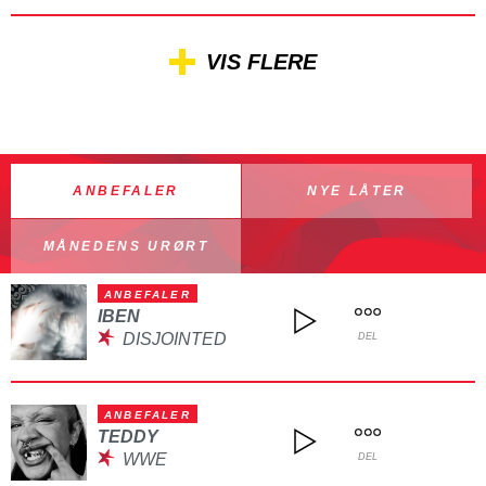
VIS FLERE
ANBEFALER
NYE LÅTER
MÅNEDENS URØRT
ANBEFALER
IBEN
DISJOINTED
DEL
ANBEFALER
TEDDY
WWE
DEL