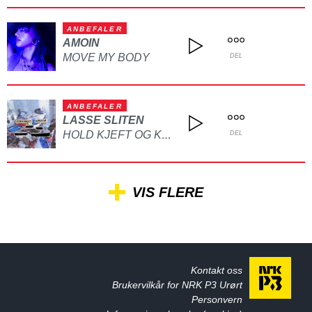
ANBEFALER
AMOIN
MOVE MY BODY
DEL
ANBEFALER
LASSE SLITEN
HOLD KJEFT OG KYSS MEG
DEL
VIS FLERE
Kontakt oss
Brukervilkår for NRK P3 Urørt
Personvern