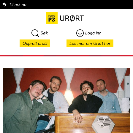
Til nrk.no
Søk
Logg inn
Opprett profil
Les mer om Urørt her