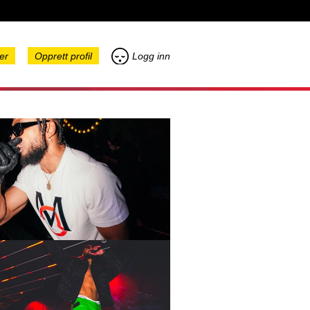
er
Opprett profil
Logg inn