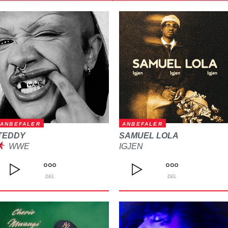
ANBEFALER
ANBEFALER
TEDDY
SAMUEL LOLA
WWE
IGJEN
DEL
DEL