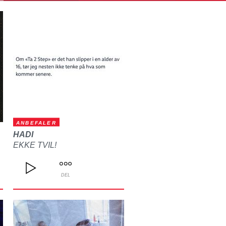
ANBEFALER
HADI
EKKE TVIL!
DEL