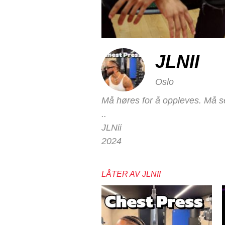
JLNII
Oslo
Må høres for å oppleves. Må se
..
JLNii
2024
LÅTER AV JLNII