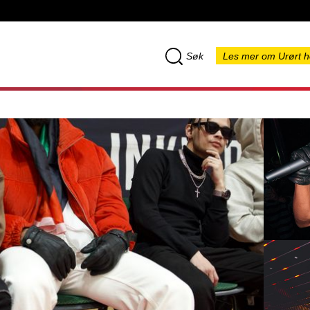
Søk
Les mer om Urørt h