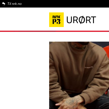
Til nrk.no