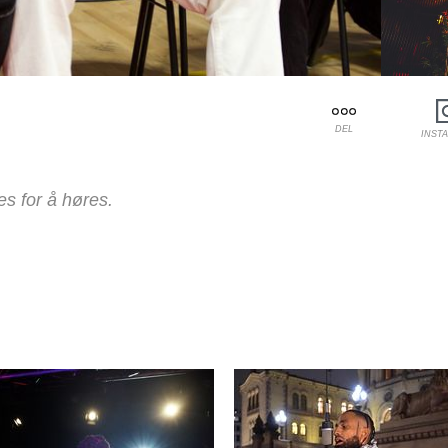
DEL
INST
s for å høres.