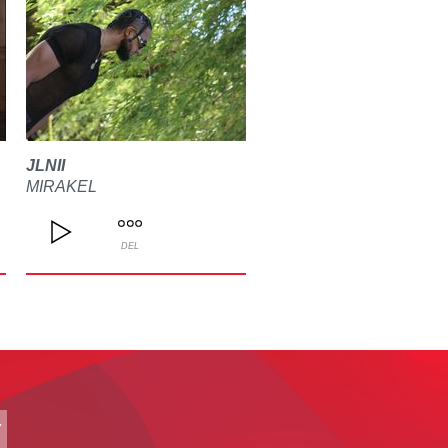
JLNII
MIRAKEL
DEL
T