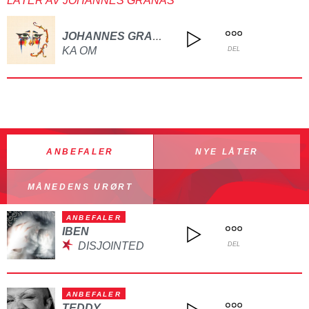
LÅTER AV JOHANNES GRANÅS
JOHANNES GRANÅS
KA OM
DEL
ANBEFALER
NYE LÅTER
MÅNEDENS URØRT
ANBEFALER
IBEN
DISJOINTED
DEL
ANBEFALER
TEDDY