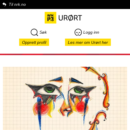
Til nrk.no
Søk
Logg inn
Opprett profil
Les mer om Urørt her