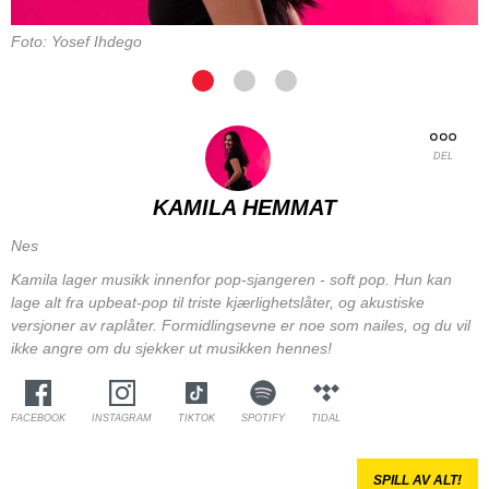
Foto: Yosef Ihdego
DEL
KAMILA HEMMAT
Nes
Kamila lager musikk innenfor pop-sjangeren - soft pop. Hun kan
lage alt fra upbeat-pop til triste kjærlighetslåter, og akustiske
versjoner av raplåter. Formidlingsevne er noe som nailes, og du vil
ikke angre om du sjekker ut musikken hennes!
FACEBOOK
INSTAGRAM
TIKTOK
SPOTIFY
TIDAL
SPILL AV ALT!