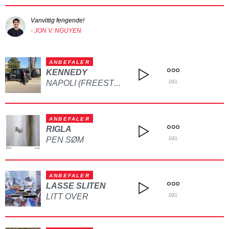
Vanvittig fengende!
- JON V. NGUYEN
ANBEFALER
KENNEDY
NAPOLI (FREESTYLE)
DEL
ANBEFALER
RIGLA
PEN SØM
DEL
ANBEFALER
LASSE SLITEN
LITT OVER
DEL