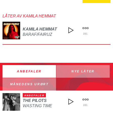
LÅTER AV KAMILA HEMMAT
KAMILA HEMMAT
BARAF/FAIRUZ
DEL
ANBEFALER
NYE LÅTER
MÅNEDENS URØRT
ANBEFALER
THE PILOTS
WASTING TIME
DEL