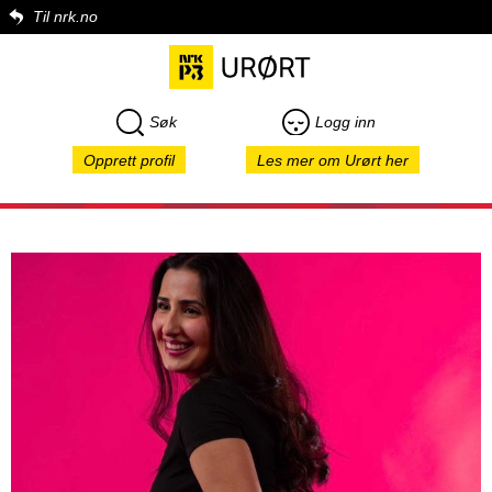
Til nrk.no
Søk
Logg inn
Opprett profil
Les mer om Urørt her