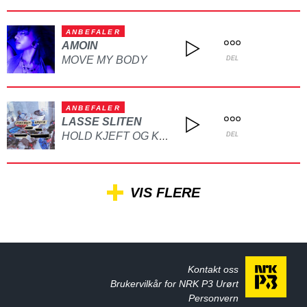
ANBEFALER
AMOIN
MOVE MY BODY
DEL
ANBEFALER
LASSE SLITEN
HOLD KJEFT OG KYSS MEG
DEL
VIS FLERE
Kontakt oss
Brukervilkår for NRK P3 Urørt
Personvern