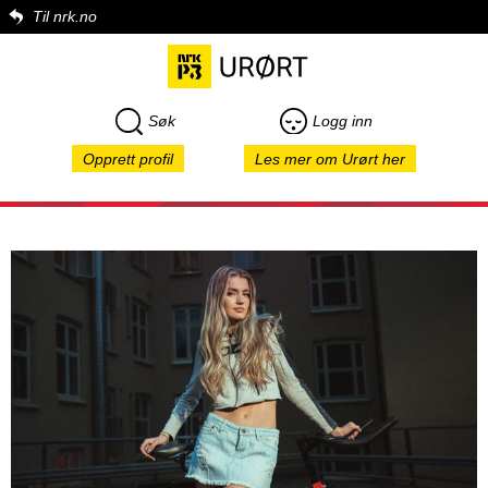
Til nrk.no
Søk
Logg inn
Opprett profil
Les mer om Urørt her