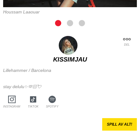
Houssam Laaouar
DEL
KISSIMJAU
Lillehammer / Barcelona
stay delulu✨🫶🏻💘
INSTAGRAM
TIKTOK
SPOTIFY
SPILL AV ALT!