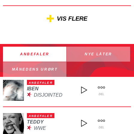
VIS FLERE
ANBEFALER
NYE LÅTER
MÅNEDENS URØRT
ANBEFALER
IBEN
DISJOINTED
DEL
ANBEFALER
TEDDY
WWE
DEL