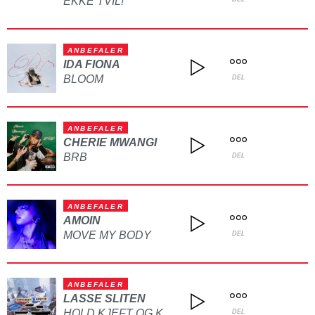
EKKE TVIL!
ANBEFALER
IDA FIONA
BLOOM
DEL
ANBEFALER
CHERIE MWANGI
BRB
DEL
ANBEFALER
AMOIN
MOVE MY BODY
DEL
ANBEFALER
LASSE SLITEN
HOLD KJEFT OG KYSS MEG
DEL