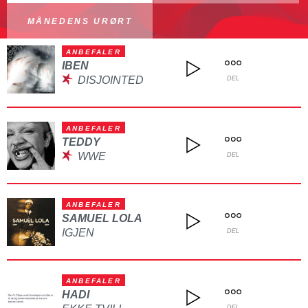
MÅNEDENS URØRT
ANBEFALER
IBEN
DISJOINTED
DEL
ANBEFALER
TEDDY
WWE
DEL
ANBEFALER
SAMUEL LOLA
IGJEN
DEL
ANBEFALER
HADI
DEL