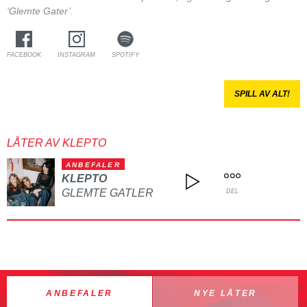
‘Glemte Gater’.
FACEBOOK
INSTAGRAM
SPOTIFY
SPILL AV ALT!
LÅTER AV KLEPTO
ANBEFALER
KLEPTO
GLEMTE GATLER
DEL
ANBEFALER
NYE LÅTER