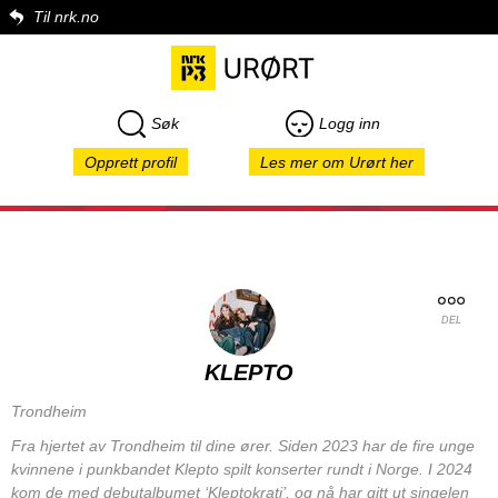
Til nrk.no
Søk
Logg inn
Opprett profil
Les mer om Urørt her
DEL
KLEPTO
Trondheim
Fra hjertet av Trondheim til dine ører. Siden 2023 har de fire unge
kvinnene i punkbandet Klepto spilt konserter rundt i Norge. I 2024
kom de med debutalbumet ‘Kleptokrati’, og nå har gitt ut singelen