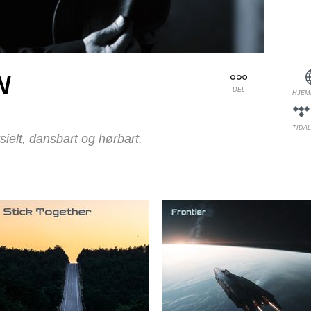
N
DEL
HJEM
TIDAL
ielt, dansbart og hørbart.