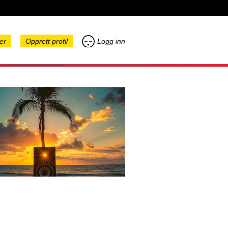
er
Opprett profil
Logg inn