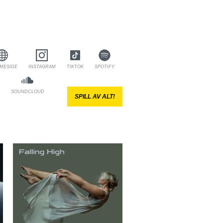
MESIDE
INSTAGRAM
TIKTOK
SPOTIFY
SOUNDCLOUD
SPILL AV ALT!