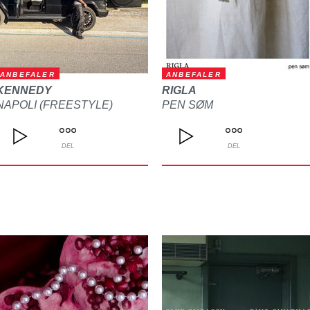
ANBEFALER
ANBEFALER
KENNEDY
RIGLA
NAPOLI (FREESTYLE)
PEN SØM
DEL
DEL