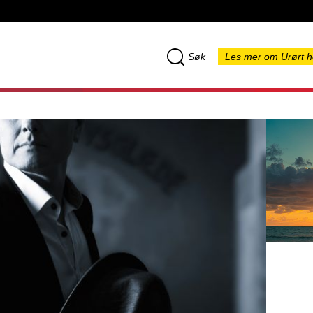
Søk
Les mer om Urørt h