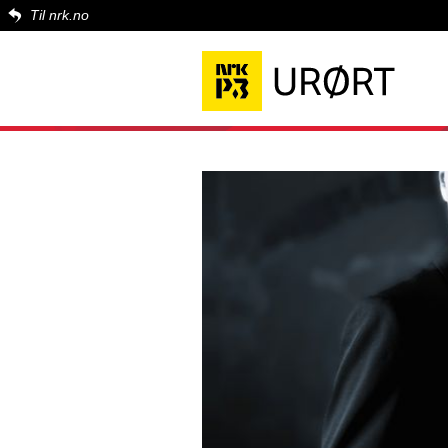
Til nrk.no