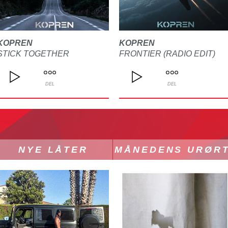
KOPREN
KOPREN
STICK TOGETHER
FRONTIER (RADIO EDIT)
DEL
DEL
NYE LÅTER
MÅNEDENS URØR