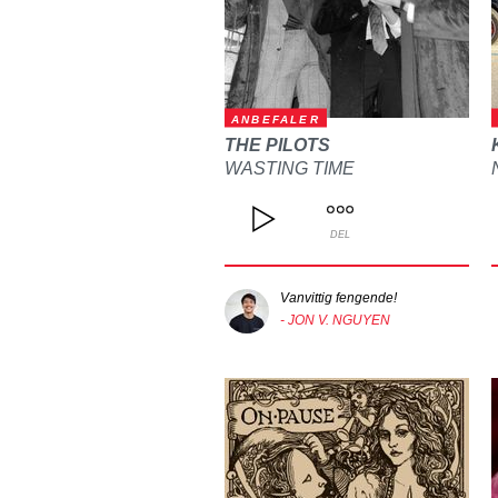
ANBEFALER
THE PILOTS
WASTING TIME
DEL
Vanvittig fengende!
- JON V. NGUYEN