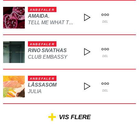
ANBEFALER
AMAIDA.
TELL ME WHAT TO DO
DEL
ANBEFALER
RINO SIVATHAS
CLUB EMBASSY
DEL
ANBEFALER
LÅSSASOM
JULIA
DEL
VIS FLERE