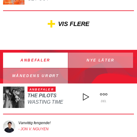
VIS FLERE
ANBEFALER
NYE LÅTER
MÅNEDENS URØRT
ANBEFALER
THE PILOTS
WASTING TIME
DEL
Vanvittig fengende!
- JON V. NGUYEN