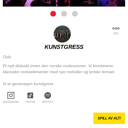
DEL
KUNSTGRESS
Oslo
Et nytt tilskudd innen den norske rockescenen. Vi kombinerer
klassiske rockeelementer med nye melodier og lyriske temaer.
Vi er generasjon kunstgress
INSTAGRAM
TIKTOK
SPOTIFY
SPILL AV ALT!