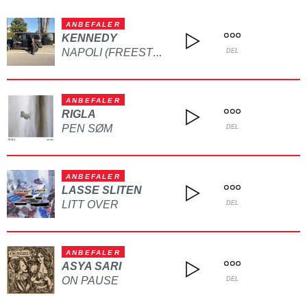
ANBEFALER
KENNEDY
NAPOLI (FREESTYLE)
DEL
ANBEFALER
RIGLA
PEN SØM
DEL
ANBEFALER
LASSE SLITEN
LITT OVER
DEL
ANBEFALER
ASYA SARI
ON PAUSE
DEL