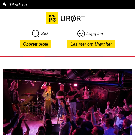
Til nrk.no
Søk
Logg inn
Opprett profil
Les mer om Urørt her