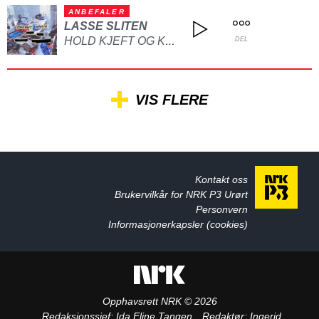
ANBEFALER
LASSE SLITEN
HOLD KJEFT OG KYSS MEG
DEL
VIS FLERE
Kontakt oss
Brukervilkår for NRK P3 Urørt
Personvern
Informasjonerkapsler (cookies)
Opphavsrett NRK © 2026
Redaksjonssjef:
Ida Eline Tangen
Redaktør:
Ingerid