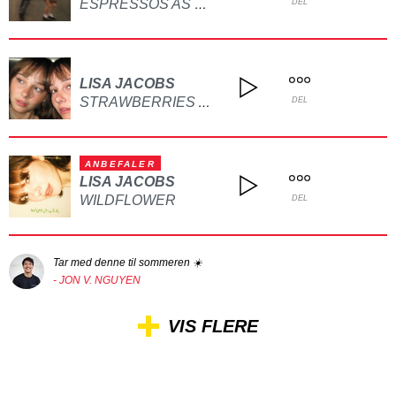
ESPRESSOS AS WE GO
DEL
LISA JACOBS
STRAWBERRIES AND STRANGERS
DEL
ANBEFALER
LISA JACOBS
WILDFLOWER
DEL
Tar med denne til sommeren ☀️
- JON V. NGUYEN
VIS FLERE