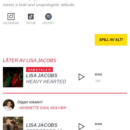
meets a bold and unapologetic attitude.
INSTAGRAM
TIKTOK
SPOTIFY
SPILL AV ALT!
LÅTER AV LISA JACOBS
ANBEFALER
LISA JACOBS
HEAVY HEARTED
DEL
Digger vokalen!
- HENRIETTE DAHL MOLVÆR
LISA JACOBS