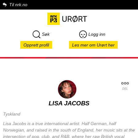
Til nrk.no
Søk
Logg inn
Opprett profil
Les mer om Urørt her
DEL
LISA JACOBS
Tyskland
Lisa Jacobs is a true international artist. Half German, half
Norwegian, and raised in the south of England, her music sits at the
intersection of pop, club, and R&B, where her raw British vocal