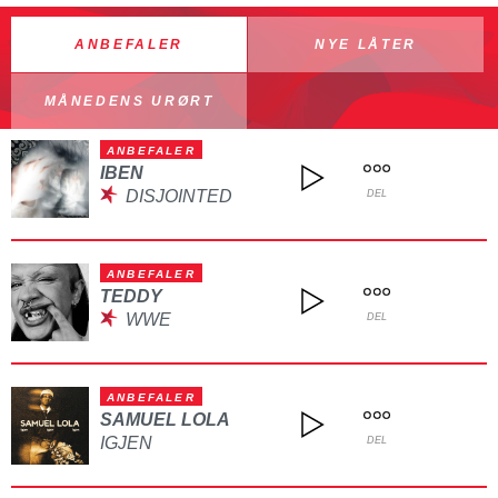
ANBEFALER
NYE LÅTER
MÅNEDENS URØRT
ANBEFALER
IBEN
DISJOINTED
DEL
ANBEFALER
TEDDY
WWE
DEL
ANBEFALER
SAMUEL LOLA
IGJEN
DEL