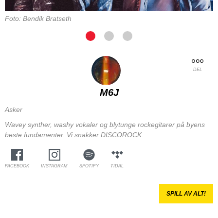
Foto: Bendik Bratseth
DEL
M6J
Asker
Wavey synther, washy vokaler og blytunge rockegitarer på byens
beste fundamenter. Vi snakker DISCOROCK.
FACEBOOK
INSTAGRAM
SPOTIFY
TIDAL
SPILL AV ALT!