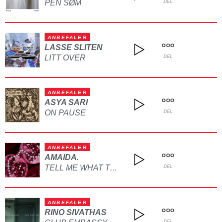
PEN SØM
DEL
ANBEFALER
LASSE SLITEN
LITT OVER
DEL
ANBEFALER
ASYA SARI
ON PAUSE
DEL
ANBEFALER
AMAIDA.
TELL ME WHAT TO DO
DEL
ANBEFALER
RINO SIVATHAS
DEL