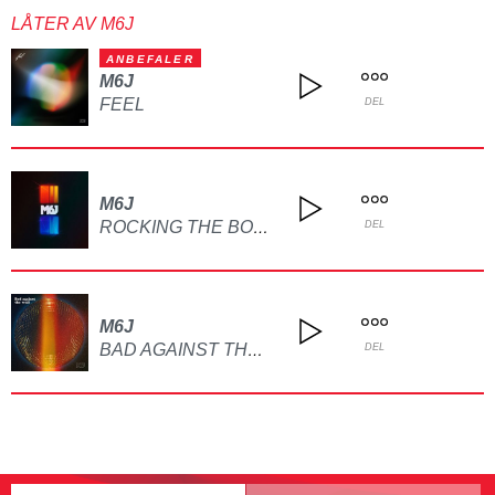
LÅTER AV M6J
ANBEFALER
M6J
FEEL
DEL
M6J
ROCKING THE BOOGEY
DEL
M6J
BAD AGAINST THE WALL
DEL