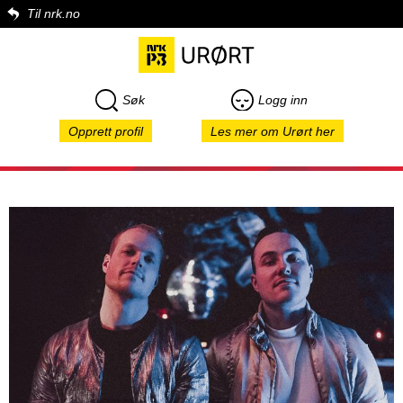
Til nrk.no
Søk
Logg inn
Opprett profil
Les mer om Urørt her