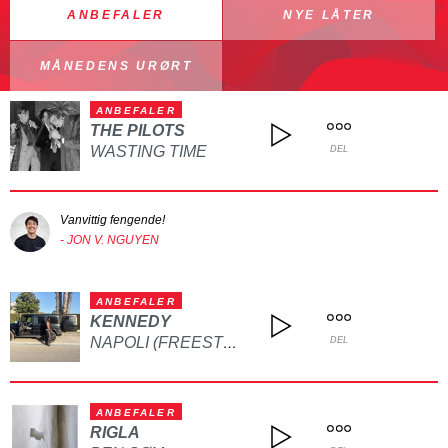
ANBEFALER
NYE LÅTER
MÅNEDENS URØRT
ANBEFALER
THE PILOTS
WASTING TIME
DEL
Vanvittig fengende!
- JON V. NGUYEN
ANBEFALER
KENNEDY
NAPOLI (FREESTYLE)
DEL
ANBEFALER
RIGLA