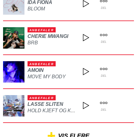
IDA FIONA
BLOOM
DEL
ANBEFALER
CHERIE MWANGI
BRB
DEL
ANBEFALER
AMOIN
MOVE MY BODY
DEL
ANBEFALER
LASSE SLITEN
HOLD KJEFT OG KYSS MEG
DEL
VIS FLERE