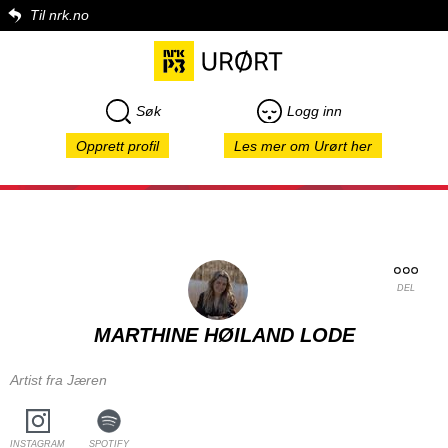
Til nrk.no
Søk
Logg inn
Opprett profil
Les mer om Urørt her
DEL
MARTHINE HØILAND LODE
Artist fra Jæren
INSTAGRAM
SPOTIFY