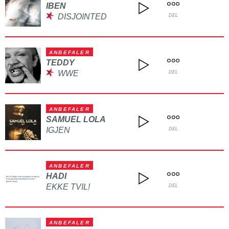
IBEN
DISJOINTED
DEL
ANBEFALER
TEDDY
WWE
DEL
ANBEFALER
SAMUEL LOLA
IGJEN
DEL
ANBEFALER
HADI
EKKE TVIL!
DEL
ANBEFALER