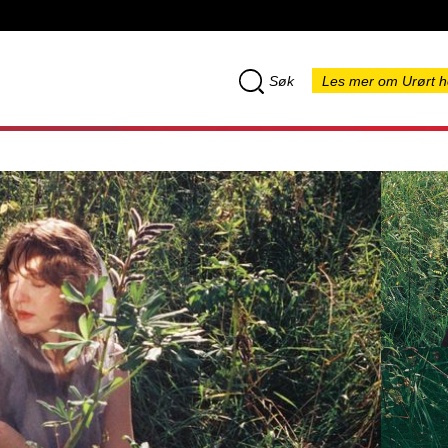
Søk
Les mer om Urørt h