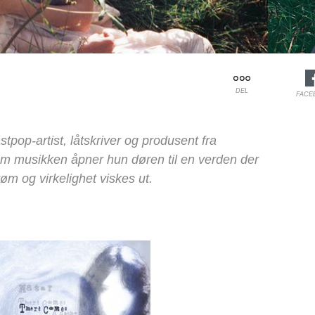
DEL
FACE
tpop-artist, låtskriver og produsent fra
om musikken åpner hun døren til en verden der
røm og virkelighet viskes ut.