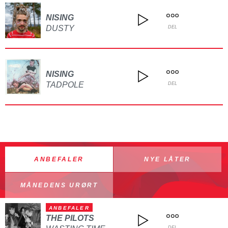
NISING
DUSTY
DEL
NISING
TADPOLE
DEL
ANBEFALER
NYE LÅTER
MÅNEDENS URØRT
ANBEFALER
THE PILOTS
DEL