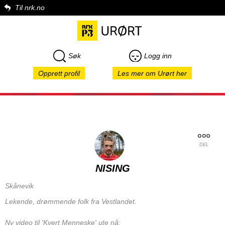
Til nrk.no
Søk
Logg inn
Opprett profil
Les mer om Urørt her
DEL
NISING
Skånevik
Lekende, drømmende folk fra Vestlandet.
Ny video til 'Kvert Menneske' ute nå: