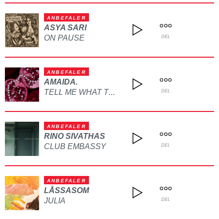
ANBEFALER
ASYA SARI
ON PAUSE
DEL
ANBEFALER
AMAIDA.
TELL ME WHAT TO DO
DEL
ANBEFALER
RINO SIVATHAS
CLUB EMBASSY
DEL
ANBEFALER
LÅSSASOM
JULIA
DEL