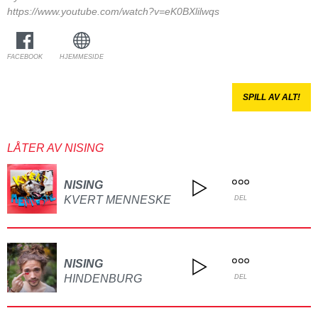
https://www.youtube.com/watch?v=eK0BXlilwqs
FACEBOOK
HJEMMESIDE
SPILL AV ALT!
LÅTER AV NISING
NISING
KVERT MENNESKE
DEL
NISING
HINDENBURG
DEL