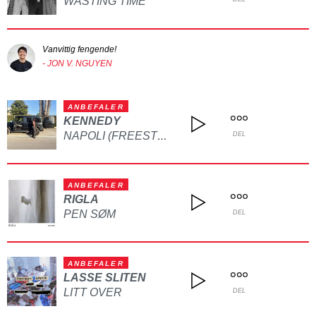
WASTING TIME
Vanvittig fengende!
- JON V. NGUYEN
ANBEFALER
KENNEDY
NAPOLI (FREESTYLE)
DEL
ANBEFALER
RIGLA
PEN SØM
DEL
ANBEFALER
LASSE SLITEN
LITT OVER
DEL