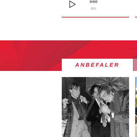
DEL
ANBEFALER