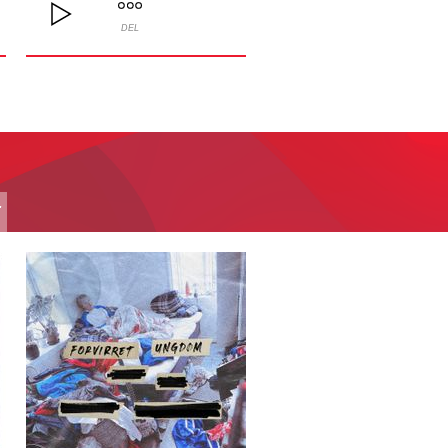
DEL
T