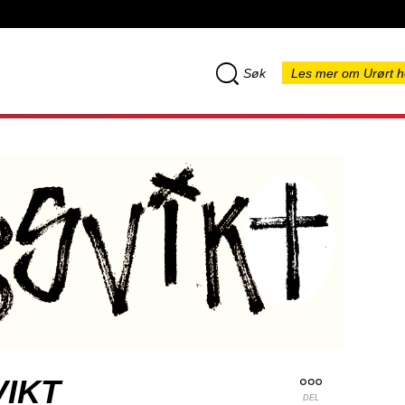
Søk
Les mer om Urørt h
IKT
DEL