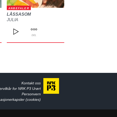
ANBEFALER
LÅSSASOM
JULIA
DEL
Kontakt oss
ervilkår for NRK P3 Urørt
Personvern
asjonerkapsler (cookies)