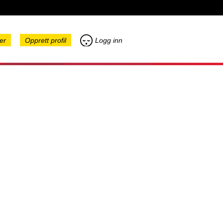
er
Opprett profil
Logg inn