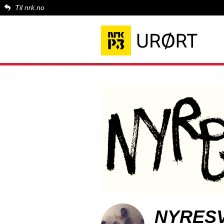
Til nrk.no
NYRESV