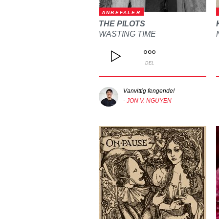
ANBEFALER
THE PILOTS
WASTING TIME
DEL
Vanvittig fengende!
- JON V. NGUYEN