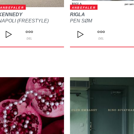
ANBEFALER
ANBEFALER
KENNEDY
RIGLA
NAPOLI (FREESTYLE)
PEN SØM
DEL
DEL