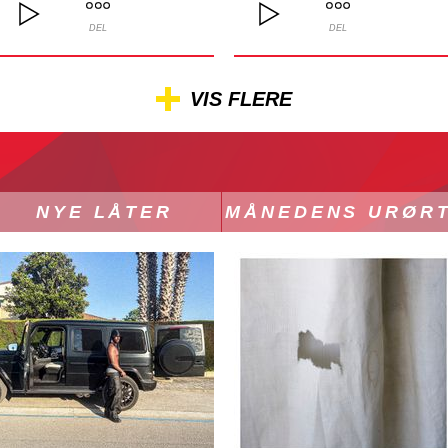
DEL
DEL
VIS FLERE
NYE LÅTER
MÅNEDENS URØR