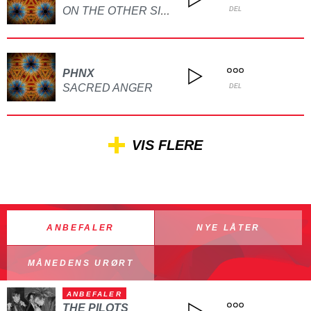
ON THE OTHER SIDE
DEL
PHNX
SACRED ANGER
DEL
VIS FLERE
ANBEFALER
NYE LÅTER
MÅNEDENS URØRT
ANBEFALER
THE PILOTS