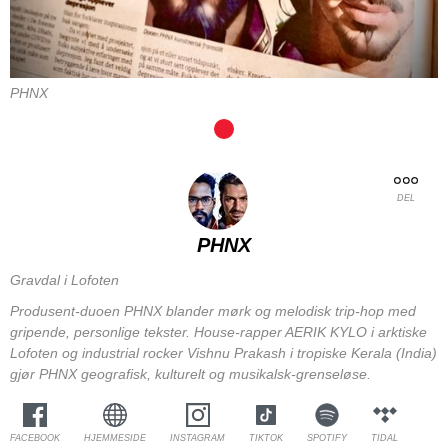
PHNX
DEL
PHNX
Gravdal i Lofoten
Produsent-duoen PHNX blander mørk og melodisk trip-hop med
gripende, personlige tekster. House-rapper AERIK KYLO i arktiske
Lofoten og industrial rocker Vishnu Prakash i tropiske Kerala (India)
gjør PHNX geografisk, kulturelt og musikalsk-grenseløse.
FACEBOOK
HJEMMESIDE
INSTAGRAM
TIKTOK
SPOTIFY
TIDAL