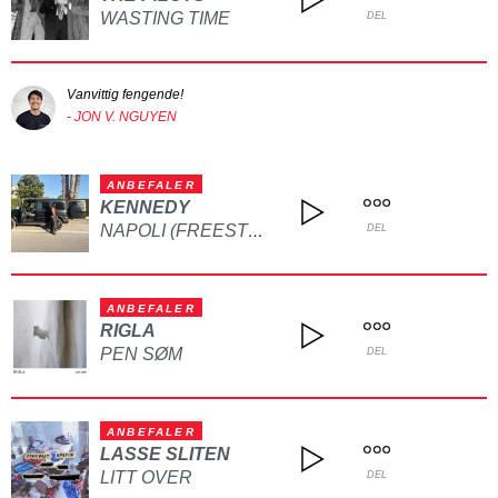
WASTING TIME
DEL
Vanvittig fengende!
- JON V. NGUYEN
ANBEFALER
KENNEDY
NAPOLI (FREESTYLE)
DEL
ANBEFALER
RIGLA
PEN SØM
DEL
ANBEFALER
LASSE SLITEN
LITT OVER
DEL