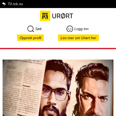
Til nrk.no
Søk
Logg inn
Opprett profil
Les mer om Urørt her