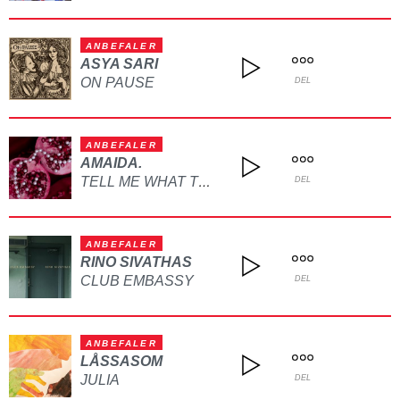
ANBEFALER
ASYA SARI
ON PAUSE
DEL
ANBEFALER
AMAIDA.
TELL ME WHAT TO DO
DEL
ANBEFALER
RINO SIVATHAS
CLUB EMBASSY
DEL
ANBEFALER
LÅSSASOM
JULIA
DEL