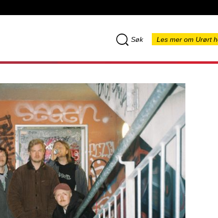
Søk
Les mer om Urørt h