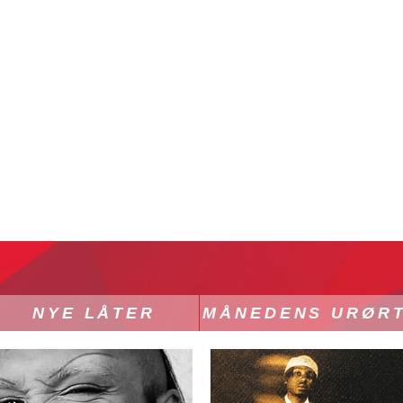
NYE LÅTER
MÅNEDENS URØR