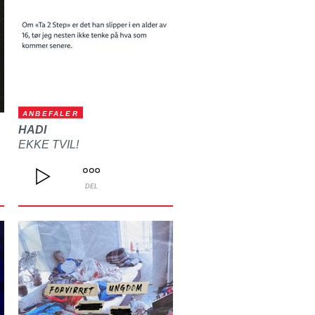
ANBEFALER
HADI
EKKE TVIL!
DEL