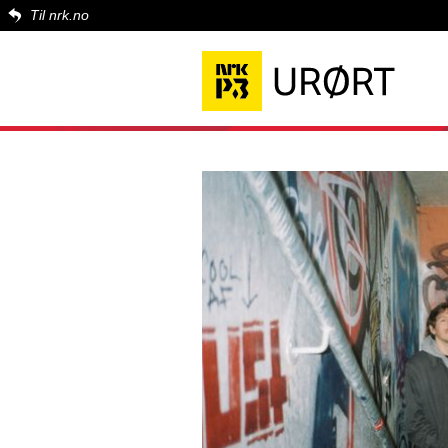
Til nrk.no