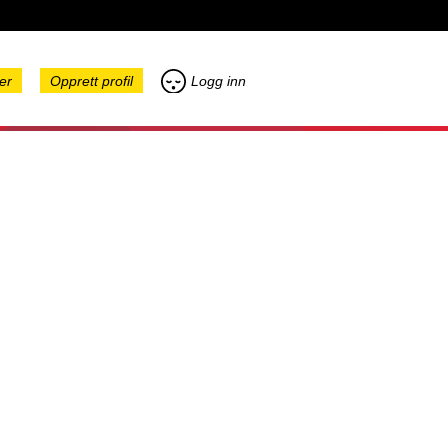
er
Opprett profil
Logg inn