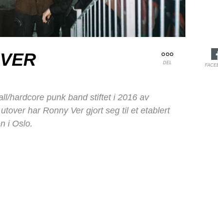
 VER
DEL
FACE
ll/hardcore punk band stiftet i 2016 av
utover har Ronny Ver gjort seg til et etablert
 i Oslo.