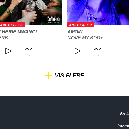
ANBEFALER
ANBEFALER
CHERIE MWANGI
AMOIN
BRB
MOVE MY BODY
DEL
DEL
VIS FLERE
Bruk
Inform