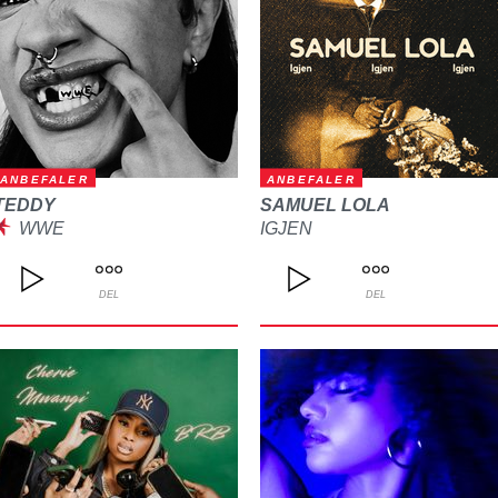
ANBEFALER
ANBEFALER
TEDDY
SAMUEL LOLA
WWE
IGJEN
DEL
DEL