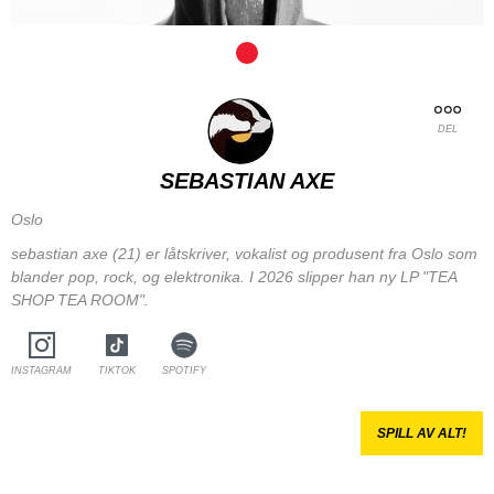
DEL
SEBASTIAN AXE
Oslo
sebastian axe (21) er låtskriver, vokalist og produsent fra Oslo som
blander pop, rock, og elektronika. I 2026 slipper han ny LP "TEA
SHOP TEA ROOM".
INSTAGRAM
TIKTOK
SPOTIFY
SPILL AV ALT!