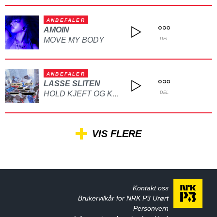
ANBEFALER
AMOIN
MOVE MY BODY
DEL
ANBEFALER
LASSE SLITEN
HOLD KJEFT OG KYSS MEG
DEL
VIS FLERE
Kontakt oss
Brukervilkår for NRK P3 Urørt
Personvern