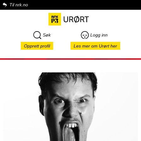
Til nrk.no
Søk
Logg inn
Opprett profil
Les mer om Urørt her