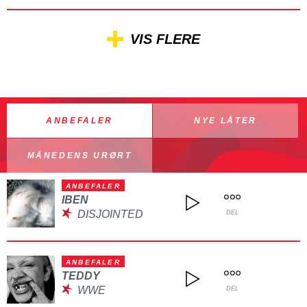
VIS FLERE
ANBEFALER
NYE LÅTER
MÅNEDENS URØRT
ANBEFALER
IBEN
DISJOINTED
DEL
ANBEFALER
TEDDY
WWE
DEL