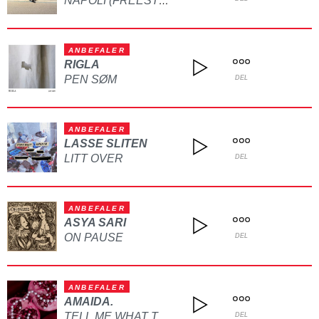
NAPOLI (FREESTYLE)
ANBEFALER
RIGLA
PEN SØM
DEL
ANBEFALER
LASSE SLITEN
LITT OVER
DEL
ANBEFALER
ASYA SARI
ON PAUSE
DEL
ANBEFALER
AMAIDA.
TELL ME WHAT TO DO
DEL