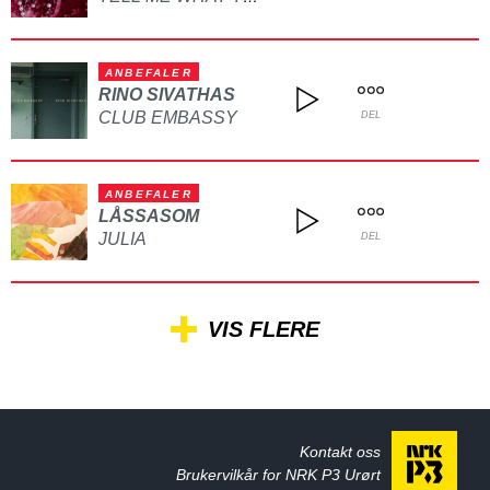
ANBEFALER
RINO SIVATHAS
CLUB EMBASSY
DEL
ANBEFALER
LÅSSASOM
JULIA
DEL
VIS FLERE
Kontakt oss
Brukervilkår for NRK P3 Urørt