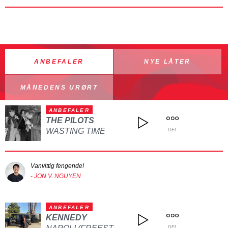
ANBEFALER
NYE LÅTER
MÅNEDENS URØRT
ANBEFALER
THE PILOTS
WASTING TIME
DEL
Vanvittig fengende!
- JON V. NGUYEN
ANBEFALER
KENNEDY
DEL