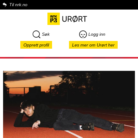
Til nrk.no
Søk
Logg inn
Opprett profil
Les mer om Urørt her