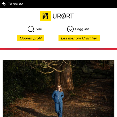
Til nrk.no
Søk
Logg inn
Opprett profil
Les mer om Urørt her