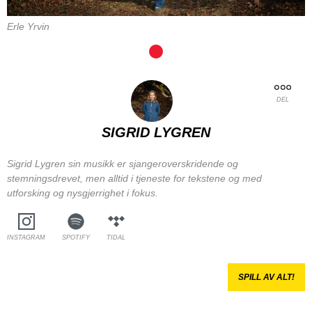
Erle Yrvin
DEL
SIGRID LYGREN
Sigrid Lygren sin musikk er sjangeroverskridende og
stemningsdrevet, men alltid i tjeneste for tekstene og med
utforsking og nysgjerrighet i fokus.
INSTAGRAM
SPOTIFY
TIDAL
SPILL AV ALT!