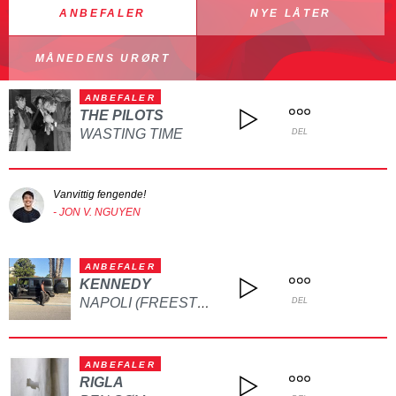
ANBEFALER
NYE LÅTER
MÅNEDENS URØRT
ANBEFALER
THE PILOTS
WASTING TIME
DEL
Vanvittig fengende!
- JON V. NGUYEN
ANBEFALER
KENNEDY
NAPOLI (FREESTYLE)
DEL
ANBEFALER
RIGLA