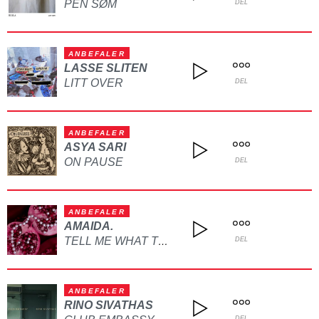
PEN SØM
DEL
ANBEFALER
LASSE SLITEN
LITT OVER
DEL
ANBEFALER
ASYA SARI
ON PAUSE
DEL
ANBEFALER
AMAIDA.
TELL ME WHAT TO DO
DEL
ANBEFALER
RINO SIVATHAS
DEL