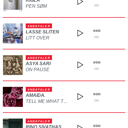
RIGLA
PEN SØM
DEL
ANBEFALER
LASSE SLITEN
LITT OVER
DEL
ANBEFALER
ASYA SARI
ON PAUSE
DEL
ANBEFALER
AMAIDA.
TELL ME WHAT TO DO
DEL
ANBEFALER
RINO SIVATHAS