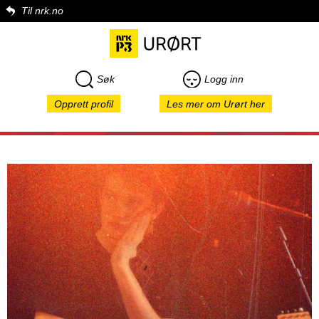
Til nrk.no
Søk
Logg inn
Opprett profil
Les mer om Urørt her