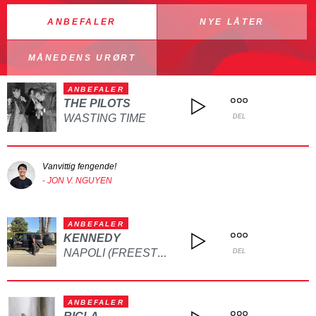
ANBEFALER
NYE LÅTER
MÅNEDENS URØRT
ANBEFALER
THE PILOTS
WASTING TIME
DEL
Vanvittig fengende!
- JON V. NGUYEN
ANBEFALER
KENNEDY
NAPOLI (FREESTYLE)
DEL
ANBEFALER