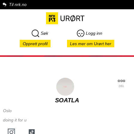
Til nrk.no
Søk
Logg inn
Opprett profil
Les mer om Urørt her
DEL
SOATLA
Oslo
doing it for u