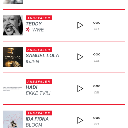
ANBEFALER
TEDDY
WWE
DEL
ANBEFALER
SAMUEL LOLA
IGJEN
DEL
ANBEFALER
HADI
EKKE TVIL!
DEL
ANBEFALER
IDA FIONA
BLOOM
DEL