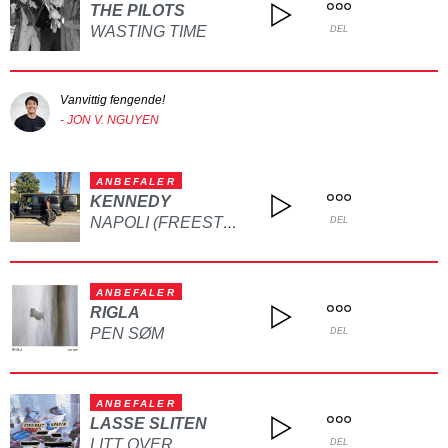
THE PILOTS
WASTING TIME
DEL
Vanvittig fengende!
- JON V. NGUYEN
ANBEFALER
KENNEDY
NAPOLI (FREESTYLE)
DEL
ANBEFALER
RIGLA
PEN SØM
DEL
ANBEFALER
LASSE SLITEN
LITT OVER
DEL