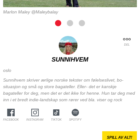
Marlon Maley @Maleybalay
DEL
SUNNIHVEM
oslo
Sunnihvem skriver ærlige norske tekster om følelseslivet, bo-
situasjon og små og store bagateller. Eller- det er kanskje
bagateller for deg, men det er det ikke for henne. Hun tar deg med
inn i et bredt indie-landskap som rører ved bla. viser og rock
FACEBOOK
INSTAGRAM
TIKTOK
SPOTIFY
SPILL AV ALT!