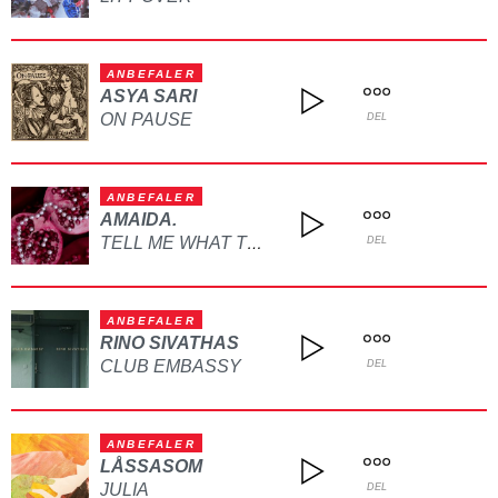
ANBEFALER
ASYA SARI
ON PAUSE
DEL
ANBEFALER
AMAIDA.
TELL ME WHAT TO DO
DEL
ANBEFALER
RINO SIVATHAS
CLUB EMBASSY
DEL
ANBEFALER
LÅSSASOM
JULIA
DEL