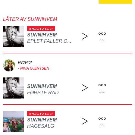
LÅTER AV SUNNIHVEM
ANBEFALER
SUNNIHVEM
EPLET FALLER OG VI BEGYNNER Å LIGNE
DEL
Nydelig!
- NINA GJERTSEN
SUNNIHVEM
FØRSTE RAD
DEL
ANBEFALER
SUNNIHVEM
HAGESALG
DEL