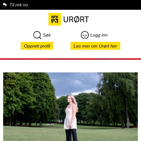
Til nrk.no
Søk
Logg inn
Opprett profil
Les mer om Urørt her