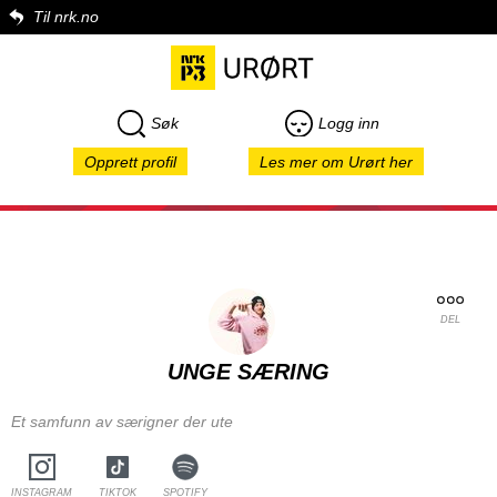
Til nrk.no
Søk
Logg inn
Opprett profil
Les mer om Urørt her
DEL
UNGE SÆRING
Et samfunn av særigner der ute
INSTAGRAM
TIKTOK
SPOTIFY