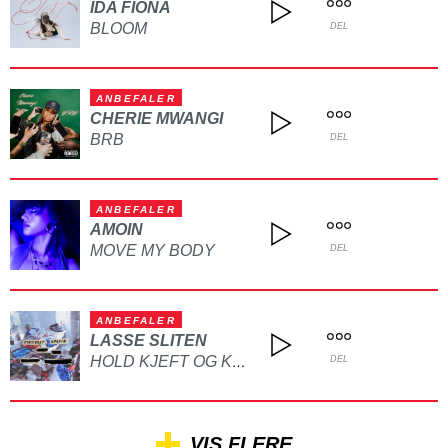
IDA FIONA
BLOOM
DEL
ANBEFALER
CHERIE MWANGI
BRB
DEL
ANBEFALER
AMOIN
MOVE MY BODY
DEL
ANBEFALER
LASSE SLITEN
HOLD KJEFT OG KYSS MEG
DEL
VIS FLERE