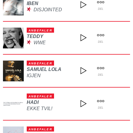
IBEN
DISJOINTED
DEL
ANBEFALER
TEDDY
WWE
DEL
ANBEFALER
SAMUEL LOLA
IGJEN
DEL
ANBEFALER
HADI
EKKE TVIL!
DEL
ANBEFALER