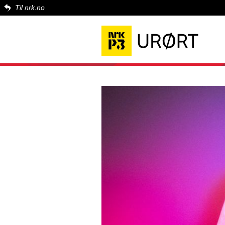
Til nrk.no