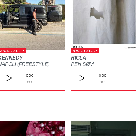
ANBEFALER
ANBEFALER
KENNEDY
RIGLA
NAPOLI (FREESTYLE)
PEN SØM
DEL
DEL