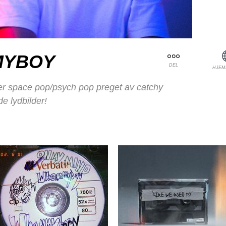
YBOY
DEL
HJEM
 space pop/psych pop preget av catchy
e lydbilder!