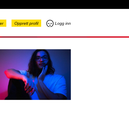
er
Opprett profil
Logg inn