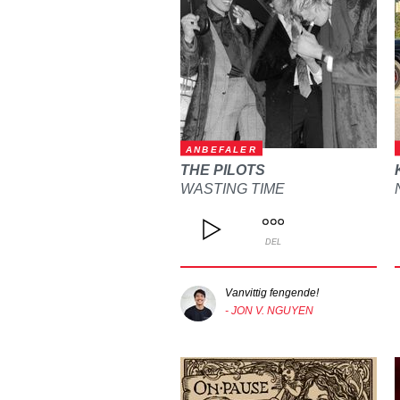
ANBEFALER
THE PILOTS
WASTING TIME
DEL
Vanvittig fengende!
- JON V. NGUYEN