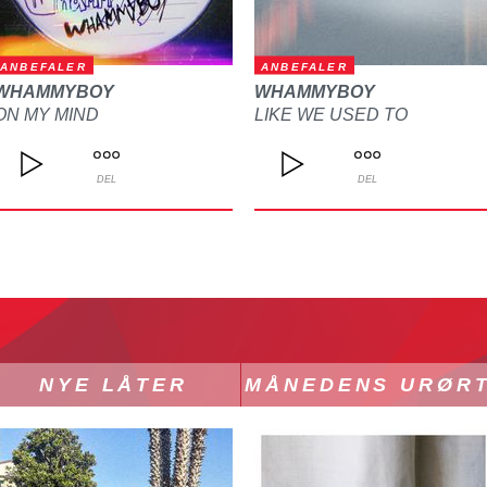
ANBEFALER
ANBEFALER
WHAMMYBOY
WHAMMYBOY
ON MY MIND
LIKE WE USED TO
DEL
DEL
NYE LÅTER
MÅNEDENS URØR