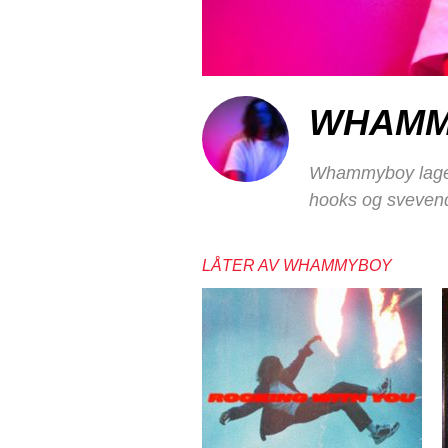
WHAMM
Whammyboy lager
hooks og svevend
LÅTER AV WHAMMYBOY