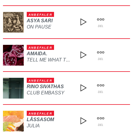
ANBEFALER
ASYA SARI
ON PAUSE
DEL
ANBEFALER
AMAIDA.
TELL ME WHAT TO DO
DEL
ANBEFALER
RINO SIVATHAS
CLUB EMBASSY
DEL
ANBEFALER
LÅSSASOM
JULIA
DEL