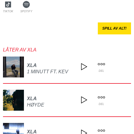
TIKTOK
SPOTIFY
SPILL AV ALT!
LÅTER AV XLA
XLA
1 MINUTT FT. KEV
DEL
XLA
HØYDE
DEL
XLA