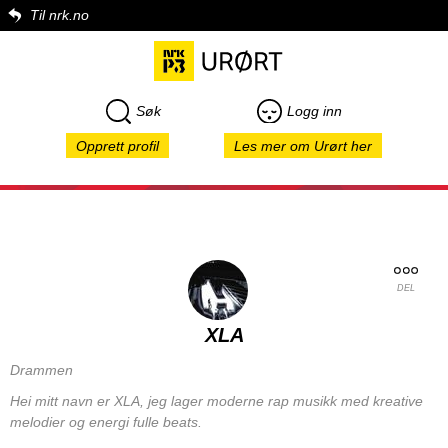
Til nrk.no
Søk
Logg inn
Opprett profil
Les mer om Urørt her
DEL
XLA
Drammen
Hei mitt navn er XLA, jeg lager moderne rap musikk med kreative
melodier og energi fulle beats.