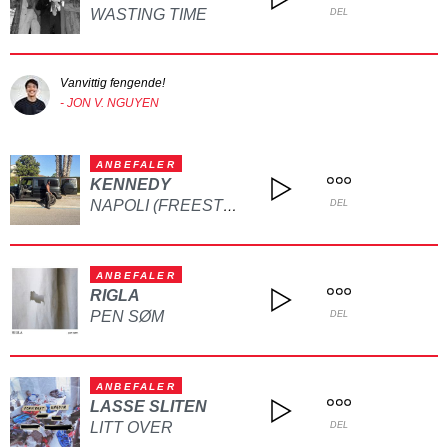
WASTING TIME
DEL
Vanvittig fengende!
- JON V. NGUYEN
ANBEFALER
KENNEDY
NAPOLI (FREESTYLE)
DEL
ANBEFALER
RIGLA
PEN SØM
DEL
ANBEFALER
LASSE SLITEN
LITT OVER
DEL