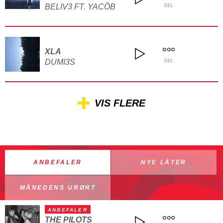
BELIV3 FT. YACŌB
DEL
XLA
DUMI3S
DEL
VIS FLERE
ANBEFALER
NYE LÅTER
MÅNEDENS URØRT
ANBEFALER
THE PILOTS