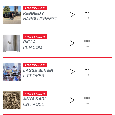
ANBEFALER
KENNEDY
NAPOLI (FREESTYLE)
DEL
ANBEFALER
RIGLA
PEN SØM
DEL
ANBEFALER
LASSE SLITEN
LITT OVER
DEL
ANBEFALER
ASYA SARI
ON PAUSE
DEL