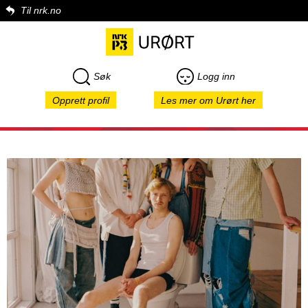
Til nrk.no
Søk
Logg inn
Opprett profil
Les mer om Urørt her