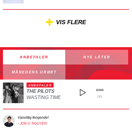
VIS FLERE
ANBEFALER
NYE LÅTER
MÅNEDENS URØRT
ANBEFALER
THE PILOTS
WASTING TIME
DEL
Vanvittig fengende!
- JON V. NGUYEN