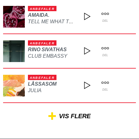
ANBEFALER
AMAIDA.
TELL ME WHAT TO DO
DEL
ANBEFALER
RINO SIVATHAS
CLUB EMBASSY
DEL
ANBEFALER
LÅSSASOM
JULIA
DEL
VIS FLERE