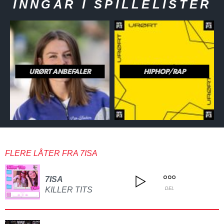
INNGÅR I SPILLELISTER
URØRT ANBEFALER
HIPHOP/RAP
FLERE LÅTER FRA 7ISA
7ISA
KILLER TITS
DEL