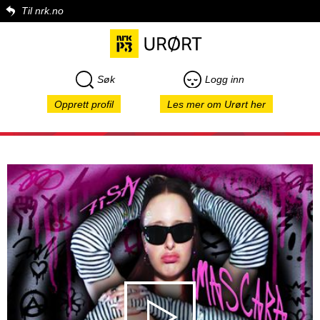
Til nrk.no
Søk
Logg inn
Opprett profil
Les mer om Urørt her