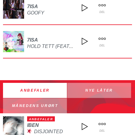
7ISA
GOOFY
DEL
7ISA
HOLD TETT (FEAT. 3NR1)
DEL
ANBEFALER
NYE LÅTER
MÅNEDENS URØRT
ANBEFALER
IBEN
DISJOINTED
DEL