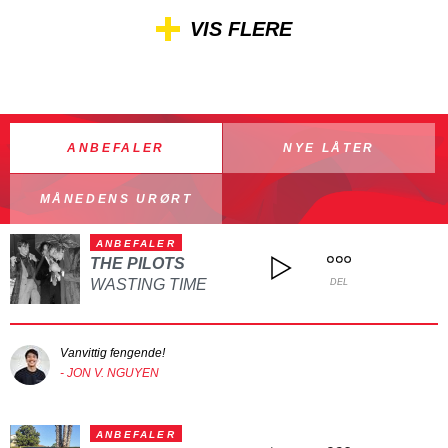
VIS FLERE
ANBEFALER
NYE LÅTER
MÅNEDENS URØRT
ANBEFALER
THE PILOTS
WASTING TIME
DEL
Vanvittig fengende!
- JON V. NGUYEN
ANBEFALER