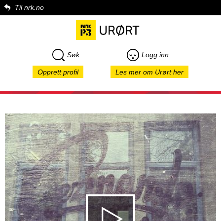
Til nrk.no
Søk
Logg inn
Opprett profil
Les mer om Urørt her