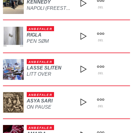
KENNEDY
NAPOLI (FREESTYLE)
DEL
ANBEFALER
RIGLA
PEN SØM
DEL
ANBEFALER
LASSE SLITEN
LITT OVER
DEL
ANBEFALER
ASYA SARI
ON PAUSE
DEL
ANBEFALER