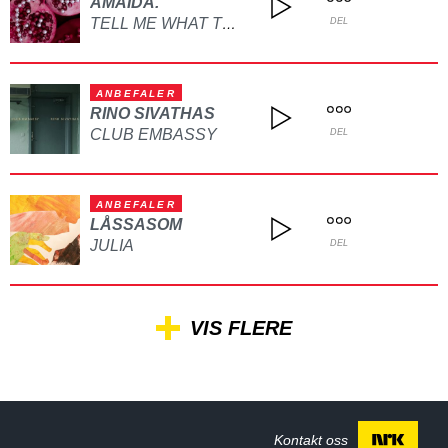
AMAIDA.
TELL ME WHAT TO DO
DEL
ANBEFALER
RINO SIVATHAS
CLUB EMBASSY
DEL
ANBEFALER
LÅSSASOM
JULIA
DEL
VIS FLERE
Kontakt oss