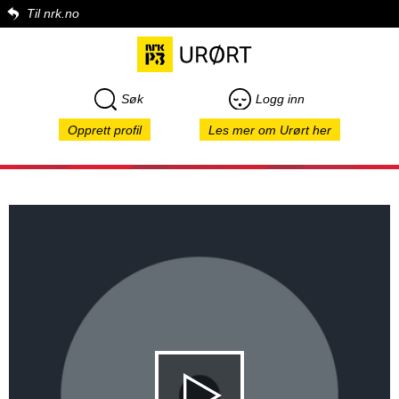
Til nrk.no
Søk
Logg inn
Opprett profil
Les mer om Urørt her