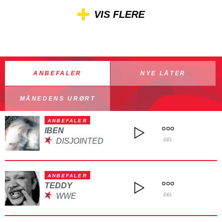
VIS FLERE
ANBEFALER
NYE LÅTER
MÅNEDENS URØRT
ANBEFALER
IBEN
DISJOINTED
DEL
ANBEFALER
TEDDY
WWE
DEL