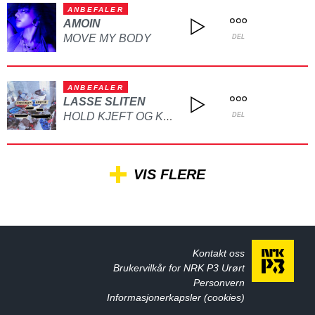
ANBEFALER
AMOIN
MOVE MY BODY
DEL
ANBEFALER
LASSE SLITEN
HOLD KJEFT OG KYSS MEG
DEL
VIS FLERE
Kontakt oss
Brukervilkår for NRK P3 Urørt
Personvern
Informasjonerkapsler (cookies)