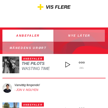
VIS FLERE
ANBEFALER
NYE LÅTER
MÅNEDENS URØRT
ANBEFALER
THE PILOTS
WASTING TIME
DEL
Vanvittig fengende!
- JON V. NGUYEN
ANBEFALER