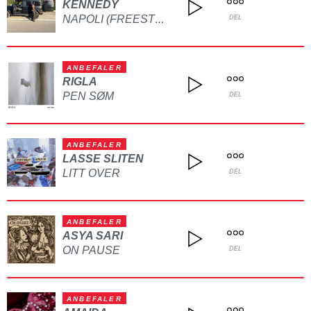
KENNEDY
NAPOLI (FREESTYLE)
DEL
ANBEFALER
RIGLA
PEN SØM
DEL
ANBEFALER
LASSE SLITEN
LITT OVER
DEL
ANBEFALER
ASYA SARI
ON PAUSE
DEL
ANBEFALER