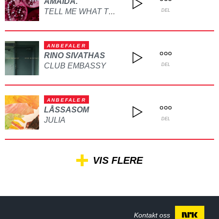
AMAIDA.
TELL ME WHAT TO DO
DEL
ANBEFALER
RINO SIVATHAS
CLUB EMBASSY
DEL
ANBEFALER
LÅSSASOM
JULIA
DEL
VIS FLERE
Kontakt oss