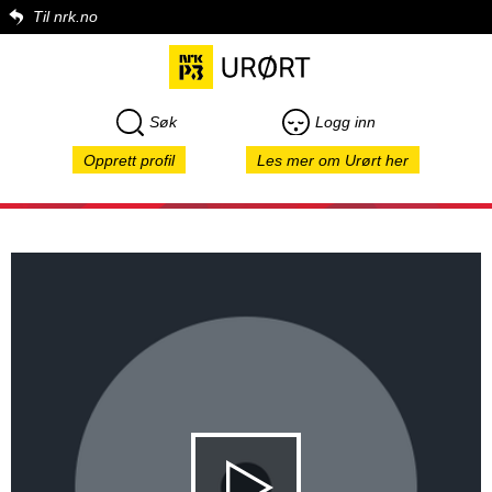
Til nrk.no
Søk
Logg inn
Opprett profil
Les mer om Urørt her