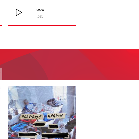
DEL
T