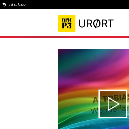
Til nrk.no