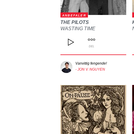
ANBEFALER
THE PILOTS
WASTING TIME
DEL
Vanvittig fengende!
- JON V. NGUYEN