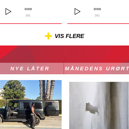
DEL
DEL
VIS FLERE
NYE LÅTER
MÅNEDENS URØR