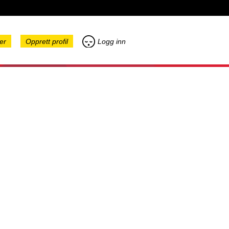
er
Opprett profil
Logg inn