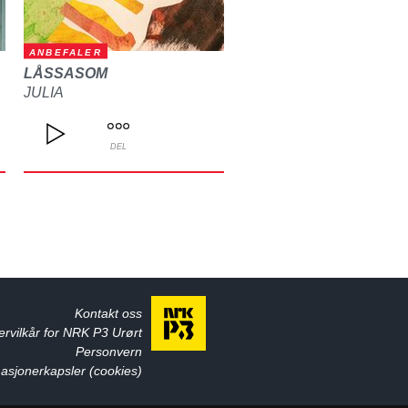
ANBEFALER
LÅSSASOM
JULIA
DEL
Kontakt oss
ervilkår for NRK P3 Urørt
Personvern
asjonerkapsler (cookies)