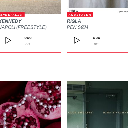
ANBEFALER
ANBEFALER
KENNEDY
RIGLA
NAPOLI (FREESTYLE)
PEN SØM
DEL
DEL