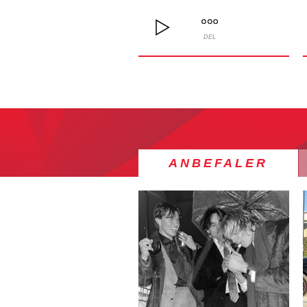
DEL
ANBEFALER