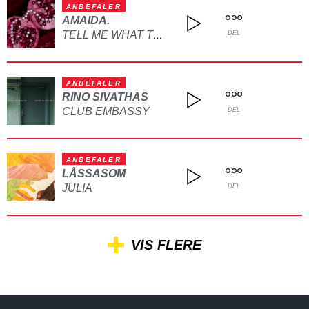
ANBEFALER
AMAIDA.
TELL ME WHAT TO DO
DEL
ANBEFALER
RINO SIVATHAS
CLUB EMBASSY
DEL
ANBEFALER
LÅSSASOM
JULIA
DEL
VIS FLERE