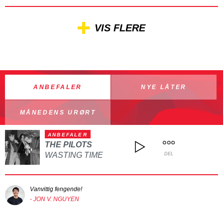
VIS FLERE
ANBEFALER
NYE LÅTER
MÅNEDENS URØRT
ANBEFALER
THE PILOTS
WASTING TIME
DEL
Vanvittig fengende!
- JON V. NGUYEN