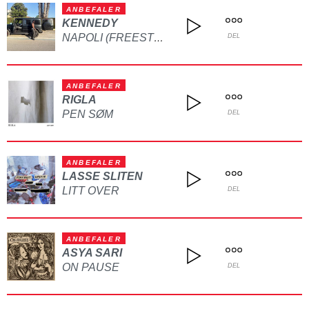
ANBEFALER
KENNEDY
NAPOLI (FREESTYLE)
DEL
ANBEFALER
RIGLA
PEN SØM
DEL
ANBEFALER
LASSE SLITEN
LITT OVER
DEL
ANBEFALER
ASYA SARI
ON PAUSE
DEL