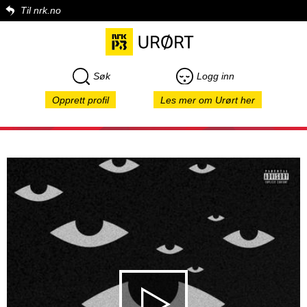
Til nrk.no
Søk
Logg inn
Opprett profil
Les mer om Urørt her