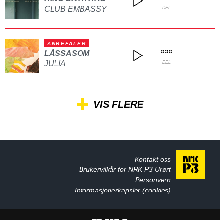
CLUB EMBASSY
DEL
ANBEFALER
LÅSSASOM
JULIA
DEL
VIS FLERE
Kontakt oss
Brukervilkår for NRK P3 Urørt
Personvern
Informasjonerkapsler (cookies)