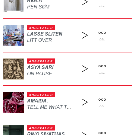
RIGLA
PEN SØM
DEL
ANBEFALER
LASSE SLITEN
LITT OVER
DEL
ANBEFALER
ASYA SARI
ON PAUSE
DEL
ANBEFALER
AMAIDA.
TELL ME WHAT TO DO
DEL
ANBEFALER
RINO SIVATHAS