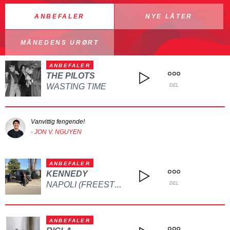
ANBEFALER
NYE LÅTER
MÅNEDENS URØRT
ANBEFALER
THE PILOTS
WASTING TIME
DEL
Vanvittig fengende!
- JON V. NGUYEN
ANBEFALER
KENNEDY
NAPOLI (FREESTYLE)
DEL
ANBEFALER