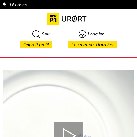
Til nrk.no
Søk
Logg inn
Opprett profil
Les mer om Urørt her