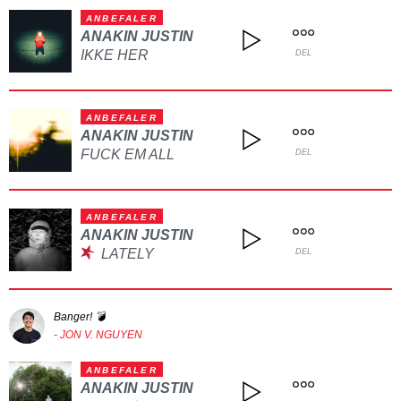
ANBEFALER
ANAKIN JUSTIN
IKKE HER
DEL
ANBEFALER
ANAKIN JUSTIN
FUCK EM ALL
DEL
ANBEFALER
ANAKIN JUSTIN
LATELY
DEL
Banger! 💣
- JON V. NGUYEN
ANBEFALER
ANAKIN JUSTIN