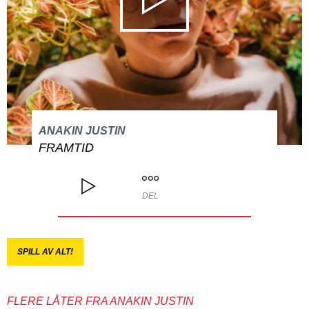
ANAKIN JUSTIN
FRAMTID
DEL
SPILL AV ALT!
FLERE LÅTER FRA ANAKIN JUSTIN