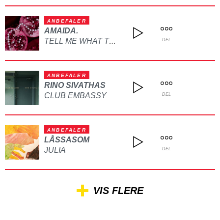
ANBEFALER
AMAIDA.
TELL ME WHAT TO DO
DEL
ANBEFALER
RINO SIVATHAS
CLUB EMBASSY
DEL
ANBEFALER
LÅSSASOM
JULIA
DEL
VIS FLERE