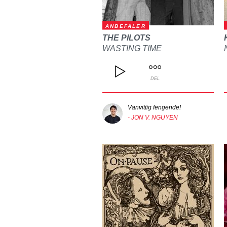
ANBEFALER
THE PILOTS
WASTING TIME
DEL
Vanvittig fengende!
- JON V. NGUYEN