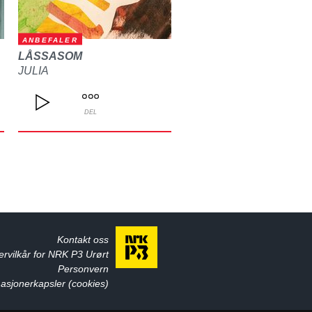
ANBEFALER
LÅSSASOM
JULIA
DEL
Kontakt oss
ervilkår for NRK P3 Urørt
Personvern
asjonerkapsler (cookies)