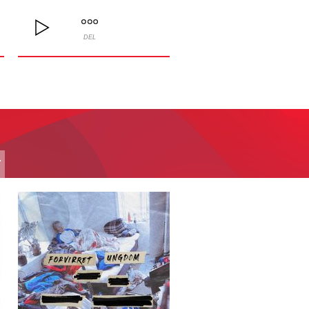
DEL
T