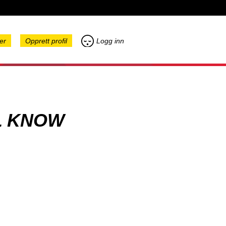
er
Opprett profil
Logg inn
L KNOW