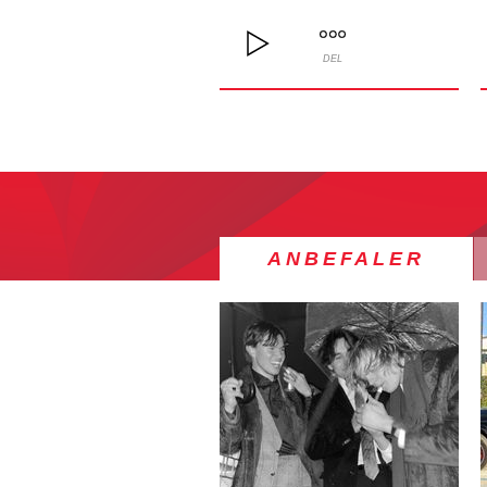
DEL
ANBEFALER