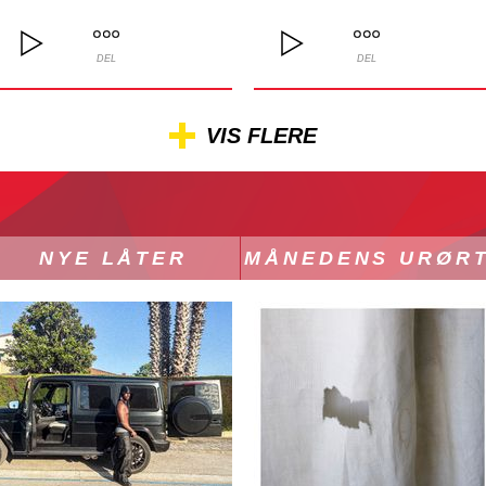
DEL
DEL
VIS FLERE
NYE LÅTER
MÅNEDENS URØR