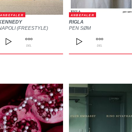
ANBEFALER
ANBEFALER
KENNEDY
RIGLA
NAPOLI (FREESTYLE)
PEN SØM
DEL
DEL