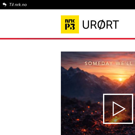
Til nrk.no