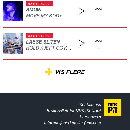
ANBEFALER
AMOIN
MOVE MY BODY
DEL
ANBEFALER
LASSE SLITEN
HOLD KJEFT OG KYSS MEG
DEL
VIS FLERE
Kontakt oss
Brukervilkår for NRK P3 Urørt
Personvern
Informasjonerkapsler (cookies)