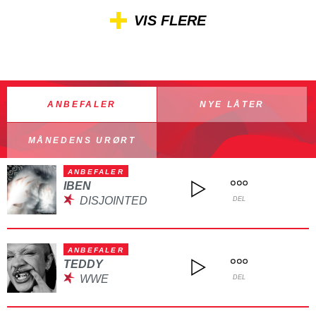
VIS FLERE
ANBEFALER
NYE LÅTER
MÅNEDENS URØRT
ANBEFALER
IBEN
DISJOINTED
DEL
ANBEFALER
TEDDY
WWE
DEL