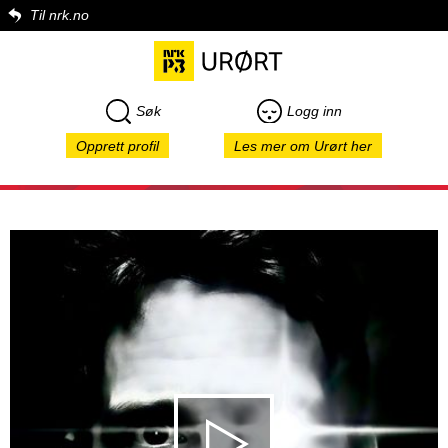
Til nrk.no
Søk
Logg inn
Opprett profil
Les mer om Urørt her