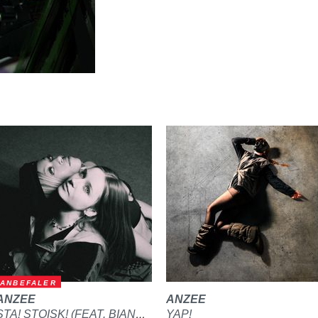
ANBEFALER
ANZEE
ANZEE
YAP!
STA! STOISK! (FEAT. BIANCA)