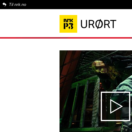
Til nrk.no