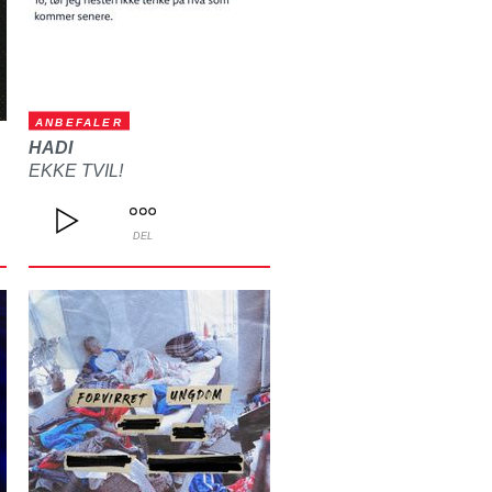
ANBEFALER
HADI
EKKE TVIL!
DEL