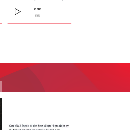
DEL
T