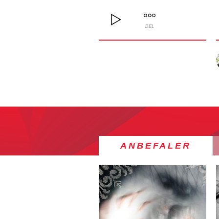
DEL
ANBEFALER