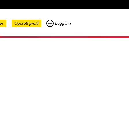
er
Opprett profil
Logg inn