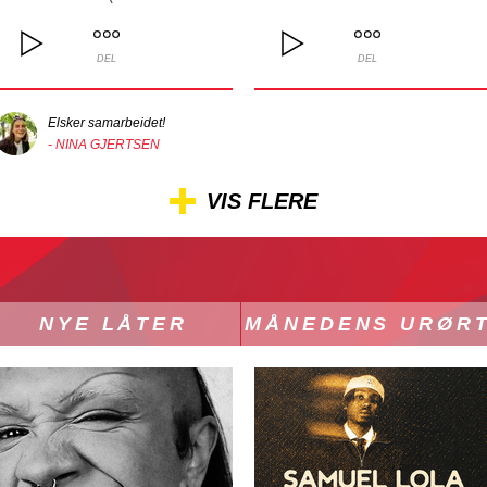
DEL
DEL
Elsker samarbeidet!
- NINA GJERTSEN
VIS FLERE
NYE LÅTER
MÅNEDENS URØR