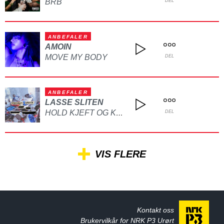
BRB
DEL
ANBEFALER
AMOIN
MOVE MY BODY
DEL
ANBEFALER
LASSE SLITEN
HOLD KJEFT OG KYSS MEG
DEL
VIS FLERE
Kontakt oss
Brukervilkår for NRK P3 Urørt