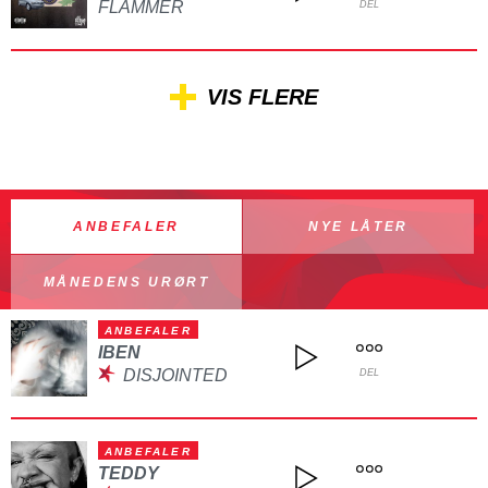
FLAMMER
DEL
VIS FLERE
ANBEFALER
NYE LÅTER
MÅNEDENS URØRT
ANBEFALER
IBEN
DISJOINTED
DEL
ANBEFALER
TEDDY