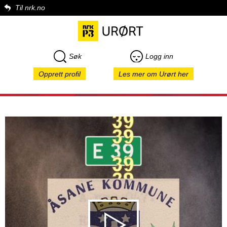
Til nrk.no
Søk
Logg inn
Opprett profil
Les mer om Urørt her