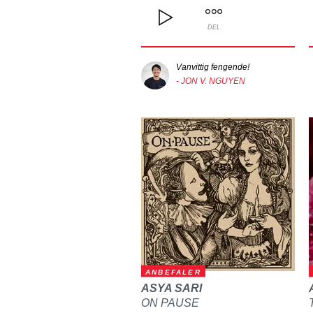
DEL
Vanvittig fengende!
- JON V. NGUYEN
ANBEFALER
ASYA SARI
ON PAUSE