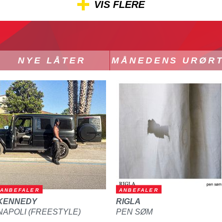
VIS FLERE
NYE LÅTER
MÅNEDENS URØR
ANBEFALER
ANBEFALER
KENNEDY
RIGLA
NAPOLI (FREESTYLE)
PEN SØM