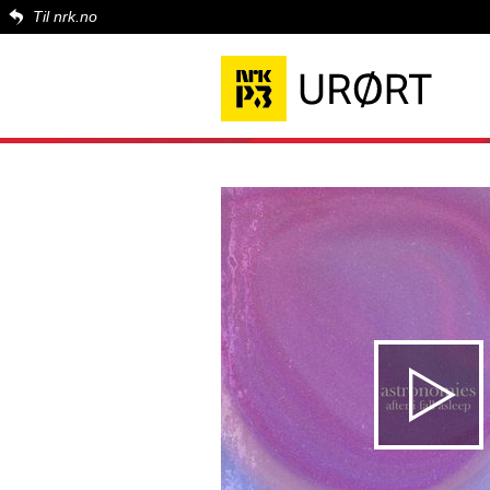
Til nrk.no