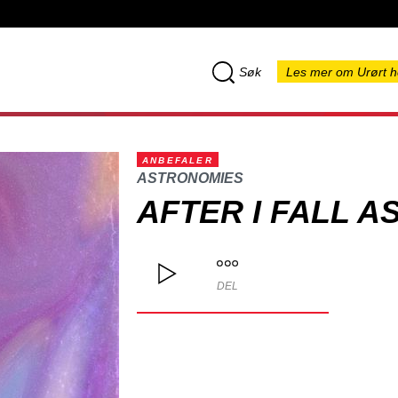
Søk
Les mer om Urørt h
ANBEFALER
ASTRONOMIES
AFTER I FALL A
DEL