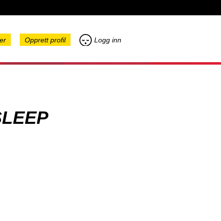
er
Opprett profil
Logg inn
SLEEP