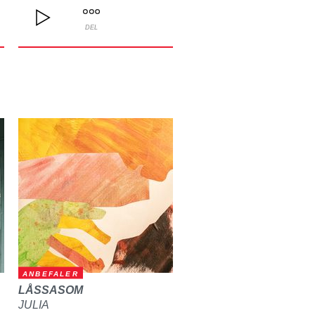
DEL
ANBEFALER
LÅSSASOM
JULIA