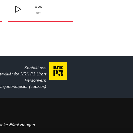
DEL
Kontakt oss
ervilkår for NRK P3 Urørt
Personvern
asjonerkapsler (cookies)
beke Fürst Haugen