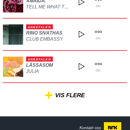
AMAIDA.
TELL ME WHAT TO DO
DEL
ANBEFALER
RINO SIVATHAS
CLUB EMBASSY
DEL
ANBEFALER
LÅSSASOM
JULIA
DEL
VIS FLERE
Kontakt oss