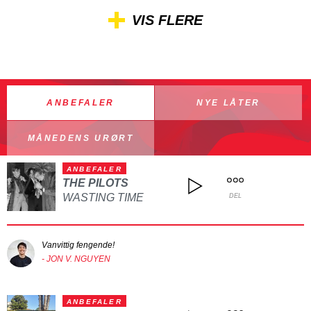
VIS FLERE
ANBEFALER
NYE LÅTER
MÅNEDENS URØRT
ANBEFALER
THE PILOTS
WASTING TIME
DEL
Vanvittig fengende!
- JON V. NGUYEN
ANBEFALER