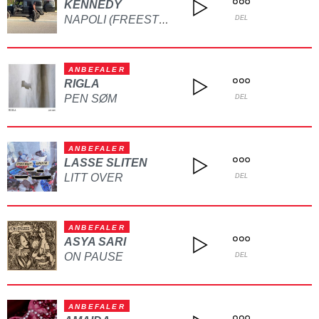
KENNEDY
NAPOLI (FREESTYLE)
DEL
ANBEFALER
RIGLA
PEN SØM
DEL
ANBEFALER
LASSE SLITEN
LITT OVER
DEL
ANBEFALER
ASYA SARI
ON PAUSE
DEL
ANBEFALER