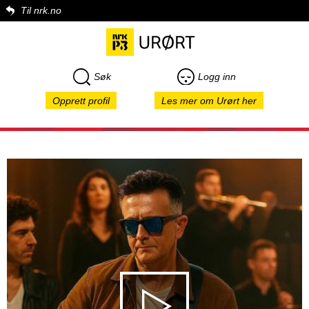
Til nrk.no
Søk
Logg inn
Opprett profil
Les mer om Urørt her