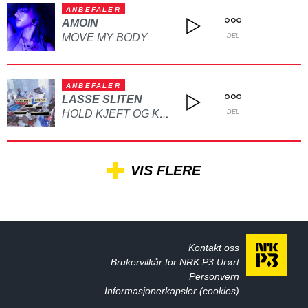
ANBEFALER
AMOIN
MOVE MY BODY
DEL
ANBEFALER
LASSE SLITEN
HOLD KJEFT OG KYSS MEG
DEL
VIS FLERE
Kontakt oss
Brukervilkår for NRK P3 Urørt
Personvern
Informasjonerkapsler (cookies)