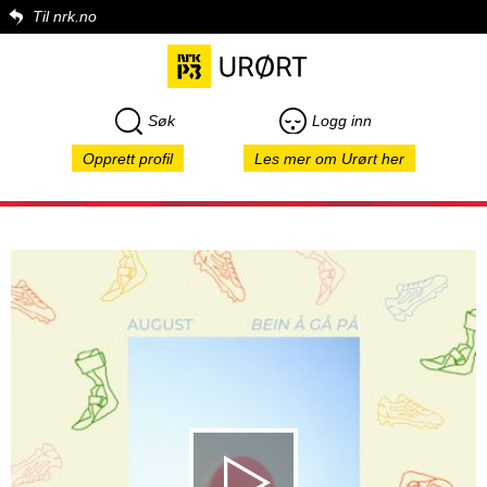
Til nrk.no
Søk
Logg inn
Opprett profil
Les mer om Urørt her