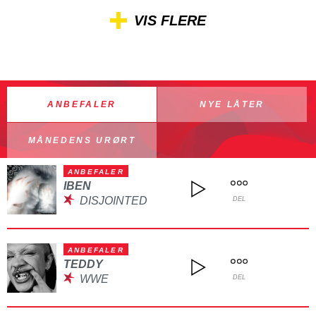
VIS FLERE
ANBEFALER
NYE LÅTER
MÅNEDENS URØRT
ANBEFALER
IBEN
DISJOINTED
DEL
ANBEFALER
TEDDY
WWE
DEL