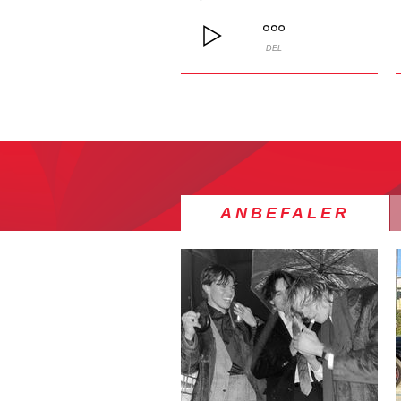
DEL
ANBEFALER