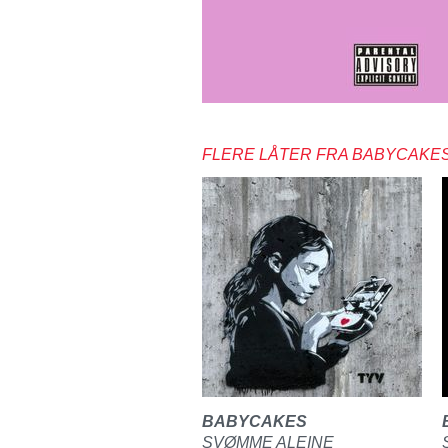
FLERE LÅTER FRA BABYCAKE
BABYCAKES
SVØMME ALEINE