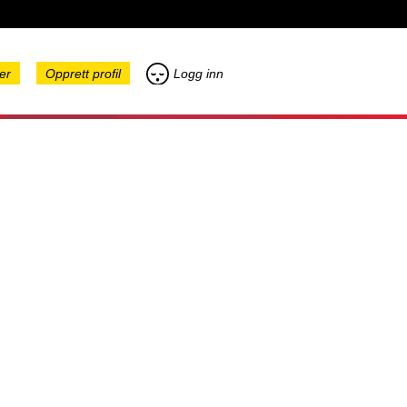
er
Opprett profil
Logg inn