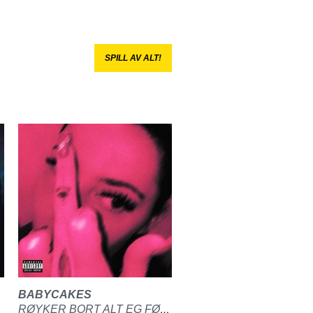
SPILL AV ALT!
BABYCAKES
RØYKER BORT ALT EG FØLER PÅ (MITT SKIP ER LASTET MED FOR MYE)