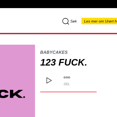
Søk
Les mer om Urørt h
BABYCAKES
123 FUCK.
DEL