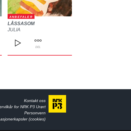
ANBEFALER
LÅSSASOM
JULIA
DEL
Kontakt oss
ervilkår for NRK P3 Urørt
Personvern
asjonerkapsler (cookies)