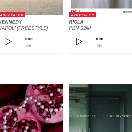
ANBEFALER
ANBEFALER
KENNEDY
RIGLA
NAPOLI (FREESTYLE)
PEN SØM
DEL
DEL