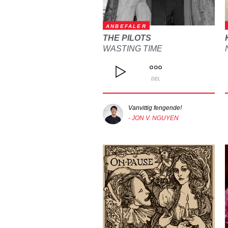
ANBEFALER
THE PILOTS
WASTING TIME
DEL
Vanvittig fengende!
- JON V. NGUYEN