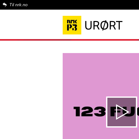
Til nrk.no