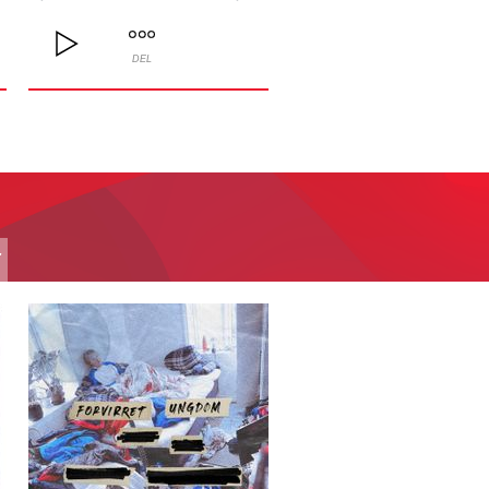
DEL
T