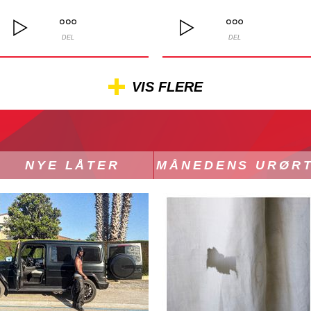
DEL
DEL
VIS FLERE
NYE LÅTER
MÅNEDENS URØR